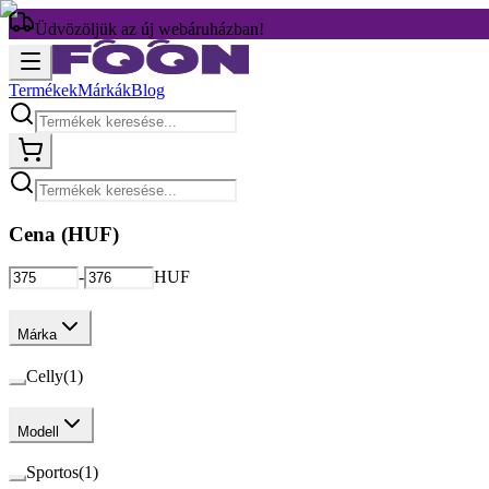
Üdvözöljük az új webáruházban!
Termékek
Márkák
Blog
Cena (
HUF
)
-
HUF
Márka
Celly
(
1
)
Modell
Sportos
(
1
)