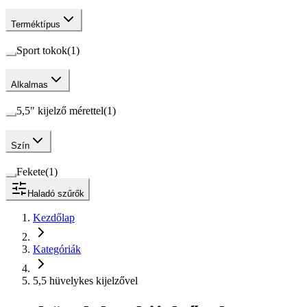
Terméktípus
Sport tokok
(
1
)
Alkalmas
5,5" kijelző mérettel
(
1
)
Szín
Fekete
(
1
)
Haladó szűrők
Kezdőlap
Kategóriák
5,5 hüvelykes kijelzővel