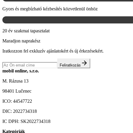
Gyors és megbízható kézbesítés közvetlenül önhöz
20 év szakmai tapasztalat
Maradjon naprakész
Iratkozzon fel exkluzív ajánlatokért és új érkezésekért.
Feliratkozás
mobil online, s.r.o.
M. Rázusa 13
98401 Lučenec
ICO:
44547722
DIC:
2022734318
IC DPH:
SK2022734318
Kategóriák