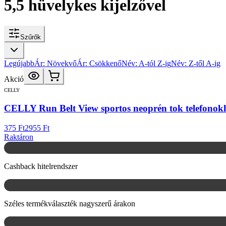
5,5 hüvelykes kijelzővel
Szűrők
Legújabb
Ár: Növekvő
Ár: Csökkenő
Név: A-tól Z-ig
Név: Z-től A-ig
Akció
CELLY
CELLY Run Belt View sportos neoprén tok telefonokho
375 Ft
2955 Ft
Raktáron
Cashback hitelrendszer
Széles termékválaszték nagyszerű árakon