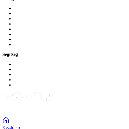
Mobiltelefonok
Tokok és borítók
Üvegek és fóliák
Mobiltelefon-kiegeszitok
Játékok és Gaming
Zene és szórakozás
Okos
Tabletek
Segítség
GYIK a reklamáció kapcsán
Garancia és reklamáció
Általános szerződési feltételek
Bejelentkezés
Rendelések
Powered by Monokaido
Kezdőlap