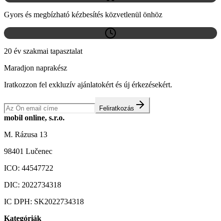
Gyors és megbízható kézbesítés közvetlenül önhöz
20 év szakmai tapasztalat
Maradjon naprakész
Iratkozzon fel exkluzív ajánlatokért és új érkezésekért.
Feliratkozás
mobil online, s.r.o.
M. Rázusa 13
98401 Lučenec
ICO:
44547722
DIC:
2022734318
IC DPH:
SK2022734318
Kategóriák