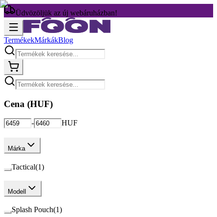
Üdvözöljük az új webáruházban!
Termékek
Márkák
Blog
Cena (
HUF
)
-
HUF
Márka
Tactical
(
1
)
Modell
Splash Pouch
(
1
)