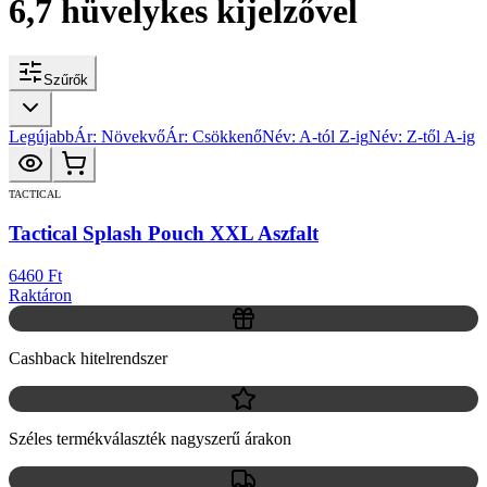
6,7 hüvelykes kijelzővel
Szűrők
Legújabb
Ár: Növekvő
Ár: Csökkenő
Név: A-tól Z-ig
Név: Z-től A-ig
TACTICAL
Tactical Splash Pouch XXL Aszfalt
6460 Ft
Raktáron
Cashback hitelrendszer
Széles termékválaszték nagyszerű árakon