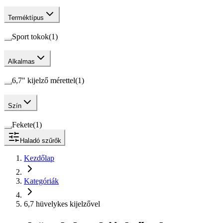
Terméktípus
Sport tokok
(
1
)
Alkalmas
6,7" kijelző mérettel
(
1
)
Szín
Fekete
(
1
)
Haladó szűrők
Kezdőlap
Kategóriák
6,7 hüvelykes kijelzővel