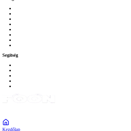
Mobiltelefonok
Tokok és borítók
Üvegek és fóliák
Mobiltelefon-kiegeszitok
Játékok és Gaming
Zene és szórakozás
Okos
Tabletek
Segítség
GYIK a reklamáció kapcsán
Garancia és reklamáció
Általános szerződési feltételek
Bejelentkezés
Rendelések
Powered by Monokaido
Kezdőlap