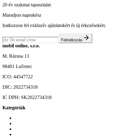
20 év szakmai tapasztalat
Maradjon naprakész
Iratkozzon fel exkluzív ajánlatokért és új érkezésekért.
Feliratkozás
mobil online, s.r.o.
M. Rázusa 13
98401 Lučenec
ICO:
44547722
DIC:
2022734318
IC DPH:
SK2022734318
Kategóriák
Mobiltelefonok
Tokok és borítók
Üvegek és fóliák
Mobiltelefon-kiegeszitok