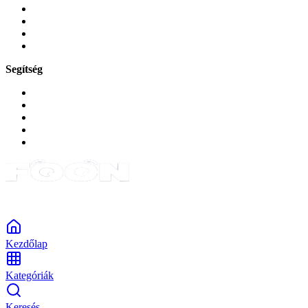
Játékok és Gaming
Zene és szórakozás
Okos
Tabletek
Segítség
GYIK a reklamáció kapcsán
Garancia és reklamáció
Általános szerződési feltételek
Bejelentkezés
Rendelések
Powered by Monokaido
Kezdőlap
Kategóriák
Keresés