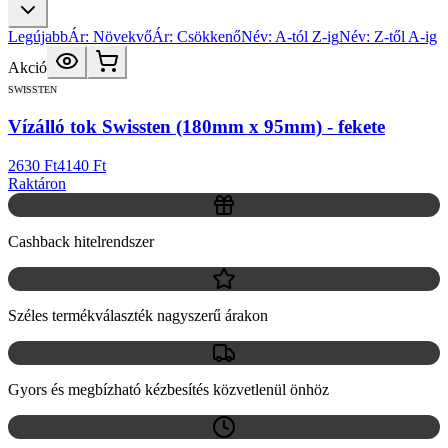
Legújabb
Ár: Növekvő
Ár: Csökkenő
Név: A-tól Z-ig
Név: Z-től A-ig
Akció
SWISSTEN
Vízálló tok Swissten (180mm x 95mm) - fekete
2630 Ft
4140 Ft
Raktáron
Cashback hitelrendszer
Széles termékválaszték nagyszerű árakon
Gyors és megbízható kézbesítés közvetlenül önhöz