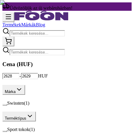
Üdvözöljük az új webáruházban!
Termékek
Márkák
Blog
Cena (
HUF
)
-
HUF
Márka
Swissten
(
1
)
Terméktípus
Sport tokok
(
1
)