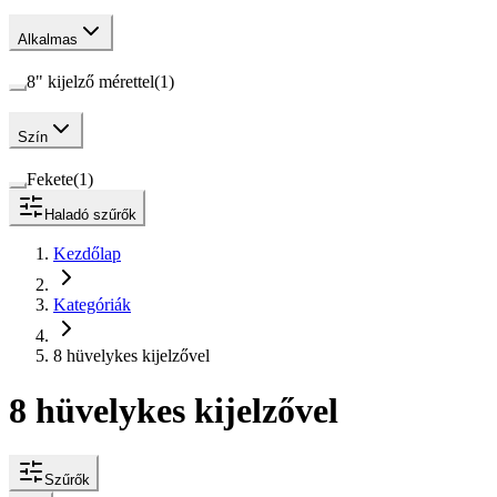
Alkalmas
8" kijelző mérettel
(
1
)
Szín
Fekete
(
1
)
Haladó szűrők
Kezdőlap
Kategóriák
8 hüvelykes kijelzővel
8 hüvelykes kijelzővel
Szűrők