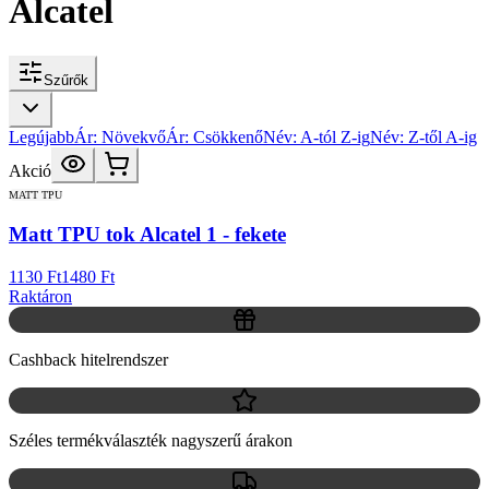
Alcatel
Szűrők
Legújabb
Ár: Növekvő
Ár: Csökkenő
Név: A-tól Z-ig
Név: Z-től A-ig
Akció
MATT TPU
Matt TPU tok Alcatel 1 - fekete
1130 Ft
1480 Ft
Raktáron
Cashback hitelrendszer
Széles termékválaszték nagyszerű árakon