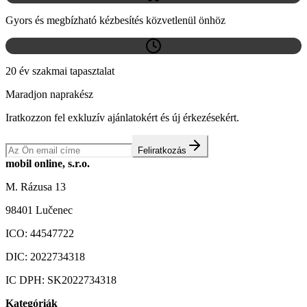
Gyors és megbízható kézbesítés közvetlenül önhöz
20 év szakmai tapasztalat
Maradjon naprakész
Iratkozzon fel exkluzív ajánlatokért és új érkezésekért.
Feliratkozás
mobil online, s.r.o.
M. Rázusa 13
98401 Lučenec
ICO:
44547722
DIC:
2022734318
IC DPH:
SK2022734318
Kategóriák