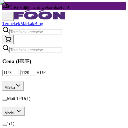
Üdvözöljük az új webáruházban!
Termékek
Márkák
Blog
Cena (
HUF
)
-
HUF
Márka
Matt TPU
(
1
)
Modell
1
(
1
)