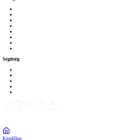
Mobiltelefonok
Tokok és borítók
Üvegek és fóliák
Mobiltelefon-kiegeszitok
Játékok és Gaming
Zene és szórakozás
Okos
Tabletek
Segítség
GYIK a reklamáció kapcsán
Garancia és reklamáció
Általános szerződési feltételek
Bejelentkezés
Rendelések
Powered by Monokaido
Kezdőlap