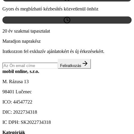
Gyors és megbízható kézbesítés közvetlenül önhöz
20 év szakmai tapasztalat
Maradjon naprakész
Iratkozzon fel exkluzív ajánlatokért és új érkezésekért.
Feliratkozás
mobil online, s.r.o.
M. Rázusa 13
98401 Lučenec
ICO:
44547722
DIC:
2022734318
IC DPH:
SK2022734318
Kategóriák