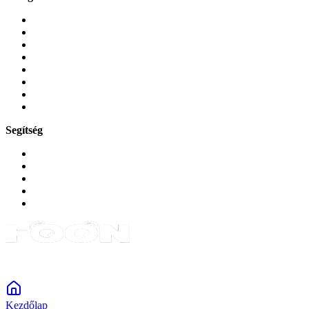
Mobiltelefonok
Tokok és borítók
Üvegek és fóliák
Mobiltelefon-kiegeszitok
Játékok és Gaming
Zene és szórakozás
Okos
Tabletek
Segítség
GYIK a reklamáció kapcsán
Garancia és reklamáció
Általános szerződési feltételek
Bejelentkezés
Rendelések
Powered by Monokaido
Kezdőlap