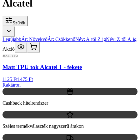
Alcatel
Szűrők
Legújabb
Ár: Növekvő
Ár: Csökkenő
Név: A-tól Z-ig
Név: Z-től A-ig
Akció
MATT TPU
Matt TPU tok Alcatel 1 - fekete
1125 Ft
1475 Ft
Raktáron
Cashback hitelrendszer
Széles termékválaszték nagyszerű árakon