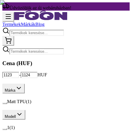
Üdvözöljük az új webáruházban!
Termékek
Márkák
Blog
Cena (
HUF
)
-
HUF
Márka
Matt TPU
(
1
)
Modell
1
(
1
)