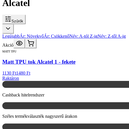
Alcatel
Szűrők
Legújabb
Ár: Növekvő
Ár: Csökkenő
Név: A-tól Z-ig
Név: Z-től A-ig
Akció
MATT TPU
Matt TPU tok Alcatel 1 - fekete
1130 Ft
1480 Ft
Raktáron
Cashback hitelrendszer
Széles termékválaszték nagyszerű árakon