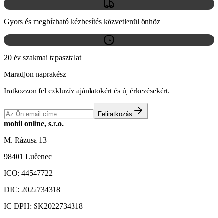
Gyors és megbízható kézbesítés közvetlenül önhöz
20 év szakmai tapasztalat
Maradjon naprakész
Iratkozzon fel exkluzív ajánlatokért és új érkezésekért.
Feliratkozás
mobil online, s.r.o.
M. Rázusa 13
98401 Lučenec
ICO:
44547722
DIC:
2022734318
IC DPH:
SK2022734318