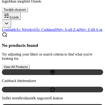
legjobban megfelel Önnek.
Tovább olvasom
Szűrők
Legújabb
Ár: Növekvő
Ár: Csökkenő
Név: A-tól Z-ig
Név: Z-től A-ig
No products found
Try adjusting your filters or search criteria to find what you're
looking for.
View All Products
Cashback hitelrendszer
Széles termékválaszték nagyszerű árakon