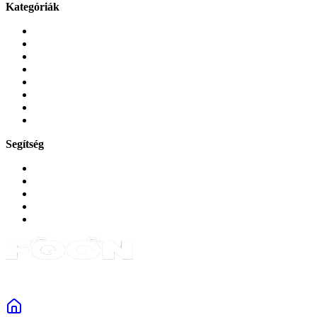
Kategóriák
Mobiltelefonok
Tokok és borítók
Üvegek és fóliák
Mobiltelefon-kiegeszitok
Játékok és Gaming
Zene és szórakozás
Okos
Tabletek
Segítség
GYIK a reklamáció kapcsán
Garancia és reklamáció
Általános szerződési feltételek
Bejelentkezés
Rendelések
Powered by Monokaido