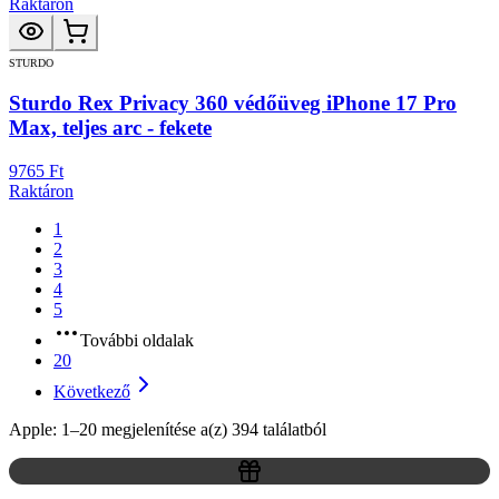
Raktáron
STURDO
Sturdo Rex Privacy 360 védőüveg iPhone 17 Pro
Max, teljes arc - fekete
9765 Ft
Raktáron
1
2
3
4
5
További oldalak
20
Következő
Apple: 1–20 megjelenítése a(z) 394 találatból