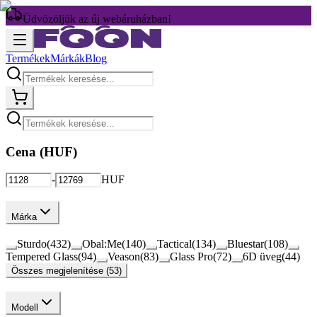
Üdvözöljük az új webáruházban!
Termékek
Márkák
Blog
Cena (
HUF
)
-
HUF
Márka
Sturdo
(
432
)
Obal:Me
(
140
)
Tactical
(
134
)
Bluestar
(
108
)
Tempered Glass
(
94
)
Veason
(
83
)
Glass Pro
(
72
)
6D üveg
(
44
)
Összes megjelenítése (53)
Modell