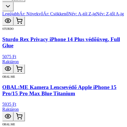
Legújabb
Ár: Növekvő
Ár: Csökkenő
Név: A-tól Z-ig
Név: Z-től A-ig
STURDO
Sturdo Rex Privacy iPhone 14 Plus védőüveg, Full
Glue
5075 Ft
Raktáron
OBAL:ME
OBAL:ME Kamera Lencsevédő Apple iPhone 15
Pro/15 Pro Max Blue Titanium
5935 Ft
Raktáron
OBAL:ME