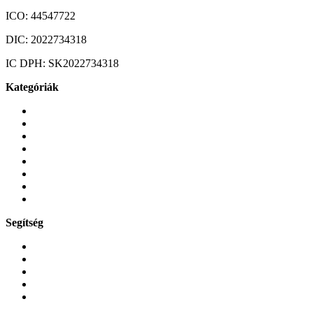
ICO:
44547722
DIC:
2022734318
IC DPH:
SK2022734318
Kategóriák
Mobiltelefonok
Tokok és borítók
Üvegek és fóliák
Mobiltelefon-kiegeszitok
Játékok és Gaming
Zene és szórakozás
Okos
Tabletek
Segítség
GYIK a reklamáció kapcsán
Garancia és reklamáció
Általános szerződési feltételek
Bejelentkezés
Rendelések