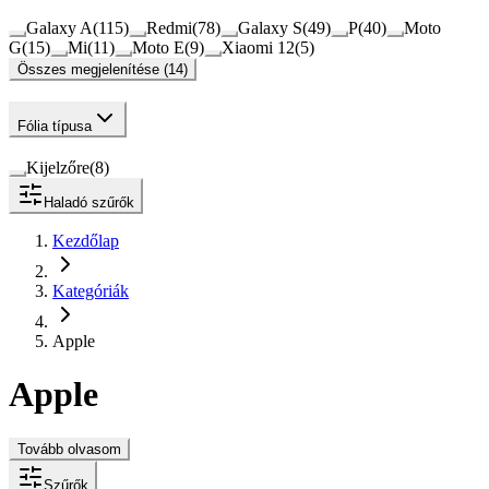
Galaxy A
(
115
)
Redmi
(
78
)
Galaxy S
(
49
)
P
(
40
)
Moto
G
(
15
)
Mi
(
11
)
Moto E
(
9
)
Xiaomi 12
(
5
)
Összes megjelenítése (14)
Fólia típusa
Kijelzőre
(
8
)
Haladó szűrők
Kezdőlap
Kategóriák
Apple
Apple
Tovább olvasom
Szűrők