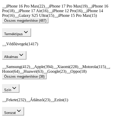
iPhone 16 Pro Max
(
22
)
iPhone 17 Pro Max
(
19
)
iPhone 16
Pro
(
18
)
iPhone 17 Air
(
16
)
iPhone 12 Pro
(
16
)
iPhone 14
Pro
(
16
)
Galaxy S25 Ultra
(
15
)
iPhone 15 Pro Max
(
15
)
Összes megjelenítése (487)
Terméktípus
Védőüvegek
(
1417
)
Alkalmas
Samsung
(
412
)
Apple
(
394
)
Xiaomi
(
228
)
Motorola
(
115
)
Honor
(
64
)
Huawei
(
63
)
Google
(
23
)
Oppo
(
18
)
Összes megjelenítése (38)
Szín
Fekete
(
232
)
Átlátszó
(
23
)
Ezüst
(
1
)
Sorozat