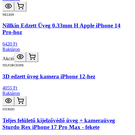
NILLKIN
Nillkin Edzett Üveg 0.33mm H Apple iPhone 14
Pro-hoz
6420 Ft
Raktáron
Akció
TELFORCEONE
3D edzett üveg kamera iPhone 12-hez
4055 Ft
Raktáron
STURDO
Teljes felületű kijelzővédő üveg + kameraüveg
Sturdo Rex iPhone 17 Pro Max - fekete