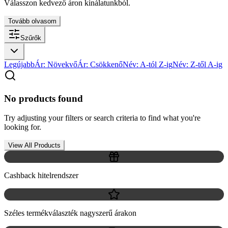
Válasszon kedvező áron kínálatunkból.
Tovább olvasom
Szűrők
Legújabb
Ár: Növekvő
Ár: Csökkenő
Név: A-tól Z-ig
Név: Z-től A-ig
No products found
Try adjusting your filters or search criteria to find what you're
looking for.
View All Products
Cashback hitelrendszer
Széles termékválaszték nagyszerű árakon