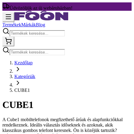
Üdvözöljük az új webáruházban!
Termékek
Márkák
Blog
Kezdőlap
Kategóriák
CUBE1
CUBE1
A Cube1 mobiltelefonok megfizethető árúak és alapfunkciókkal
rendelkeznek. Ideális választás időseknek és azoknak, akik
klasszikus gombos telefont keresnek. Ön is közéjük tartozik?