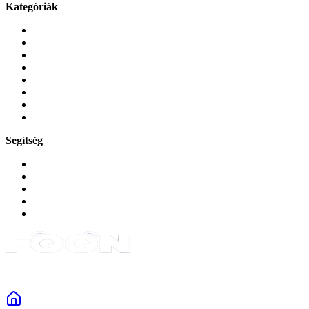
Kategóriák
Mobiltelefonok
Tokok és borítók
Üvegek és fóliák
Mobiltelefon-kiegeszitok
Játékok és Gaming
Zene és szórakozás
Okos
Tabletek
Segítség
GYIK a reklamáció kapcsán
Garancia és reklamáció
Általános szerződési feltételek
Bejelentkezés
Rendelések
Powered by Monokaido