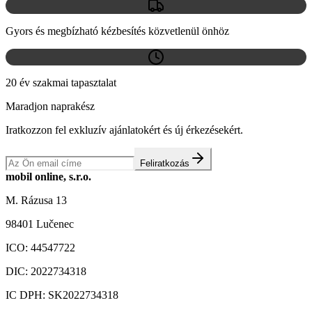
Gyors és megbízható kézbesítés közvetlenül önhöz
20 év szakmai tapasztalat
Maradjon naprakész
Iratkozzon fel exkluzív ajánlatokért és új érkezésekért.
Feliratkozás
mobil online, s.r.o.
M. Rázusa 13
98401 Lučenec
ICO:
44547722
DIC:
2022734318
IC DPH:
SK2022734318