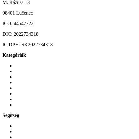
M. Rázusa 13
98401 Lučenec
ICO:
44547722
DIC:
2022734318
IC DPH:
SK2022734318
Kategóriák
Mobiltelefonok
Tokok és borítók
Üvegek és fóliák
Mobiltelefon-kiegeszitok
Játékok és Gaming
Zene és szórakozás
Okos
Tabletek
Segítség
GYIK a reklamáció kapcsán
Garancia és reklamáció
Általános szerződési feltételek