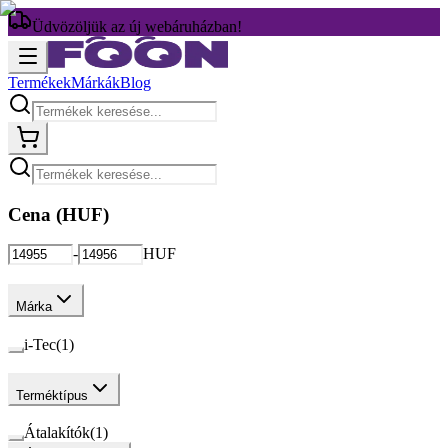
Üdvözöljük az új webáruházban!
Termékek
Márkák
Blog
Cena (
HUF
)
-
HUF
Márka
i-Tec
(
1
)
Terméktípus
Átalakítók
(
1
)