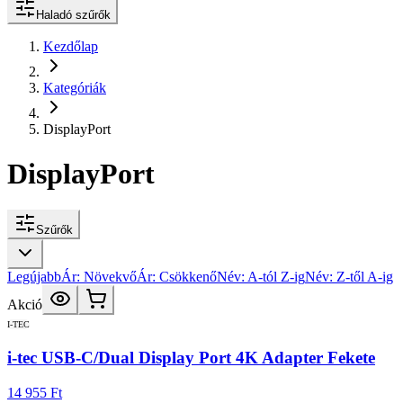
Haladó szűrők
Kezdőlap
Kategóriák
DisplayPort
DisplayPort
Szűrők
Legújabb
Ár: Növekvő
Ár: Csökkenő
Név: A-tól Z-ig
Név: Z-től A-ig
Akció
I-TEC
i-tec USB-C/Dual Display Port 4K Adapter Fekete
14 955 Ft