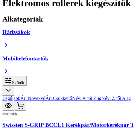
Elektromos rollerek kiegészítők
Alkategóriák
Hátizsákok
Mobiltelefontartók
Szűrők
Legújabb
Ár: Növekvő
Ár: Csökkenő
Név: A-tól Z-ig
Név: Z-től A-ig
SWISSTEN
Swissten S-GRIP BCCL1 Kerékpár/Motorkerékpár Ta