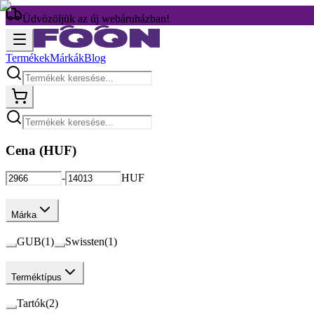
Üdvözöljük az új webáruházban!
Termékek
Márkák
Blog
Cena (
HUF
)
-
HUF
Márka
GUB
(
1
)
Swissten
(
1
)
Terméktípus
Tartók
(
2
)