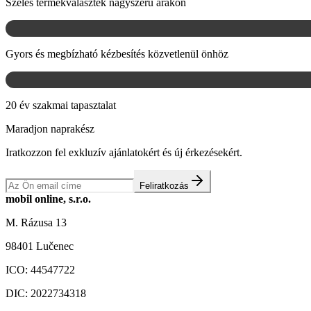
Széles termékválaszték nagyszerű árakon
Gyors és megbízható kézbesítés közvetlenül önhöz
20 év szakmai tapasztalat
Maradjon naprakész
Iratkozzon fel exkluzív ajánlatokért és új érkezésekért.
Feliratkozás
mobil online, s.r.o.
M. Rázusa 13
98401 Lučenec
ICO:
44547722
DIC:
2022734318