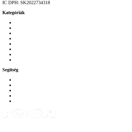
IC DPH:
SK2022734318
Kategóriák
Mobiltelefonok
Tokok és borítók
Üvegek és fóliák
Mobiltelefon-kiegeszitok
Játékok és Gaming
Zene és szórakozás
Okos
Tabletek
Segítség
GYIK a reklamáció kapcsán
Garancia és reklamáció
Általános szerződési feltételek
Bejelentkezés
Rendelések
Powered by Monokaido