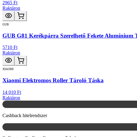
2965 Ft
Raktáron
GUB
GUB G81 Kerékpárra Szerelhető Fekete Alumínium 
5710 Ft
Raktáron
XIAOMI
Xiaomi Elektromos Roller Tároló Táska
14 010 Ft
Raktáron
Cashback hitelrendszer