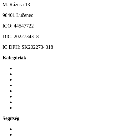
M. Rázusa 13
98401 Lučenec
ICO:
44547722
DIC:
2022734318
IC DPH:
SK2022734318
Kategóriák
Mobiltelefonok
Tokok és borítók
Üvegek és fóliák
Mobiltelefon-kiegeszitok
Játékok és Gaming
Zene és szórakozás
Okos
Tabletek
Segítség
GYIK a reklamáció kapcsán
Garancia és reklamáció