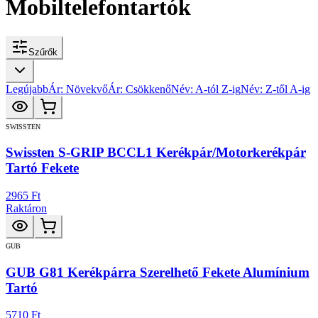
Mobiltelefontartók
Szűrők
Legújabb
Ár: Növekvő
Ár: Csökkenő
Név: A-tól Z-ig
Név: Z-től A-ig
SWISSTEN
Swissten S-GRIP BCCL1 Kerékpár/Motorkerékpár
Tartó Fekete
2965 Ft
Raktáron
GUB
GUB G81 Kerékpárra Szerelhető Fekete Alumínium
Tartó
5710 Ft