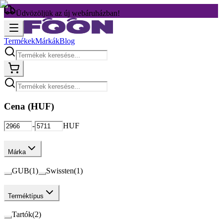
Üdvözöljük az új webáruházban!
Termékek
Márkák
Blog
Cena (
HUF
)
-
HUF
Márka
GUB
(
1
)
Swissten
(
1
)
Terméktípus
Tartók
(
2
)