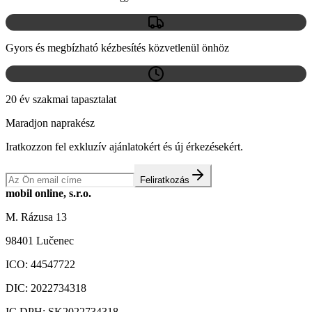
Gyors és megbízható kézbesítés közvetlenül önhöz
20 év szakmai tapasztalat
Maradjon naprakész
Iratkozzon fel exkluzív ajánlatokért és új érkezésekért.
Feliratkozás
mobil online, s.r.o.
M. Rázusa 13
98401 Lučenec
ICO:
44547722
DIC:
2022734318
IC DPH:
SK2022734318