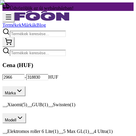
Üdvözöljük az új webáruházban!
Termékek
Márkák
Blog
Cena (
HUF
)
-
HUF
Márka
Xiaomi
(
5
)
GUB
(
1
)
Swissten
(
1
)
Modell
Elektromos roller 6 Lite
(
1
)
5 Max GL
(
1
)
4 Ultra
(
1
)