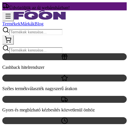
Üdvözöljük az új webáruházban!
Termékek
Márkák
Blog
Cashback hitelrendszer
Széles termékválaszték nagyszerű árakon
Gyors és megbízható kézbesítés közvetlenül önhöz