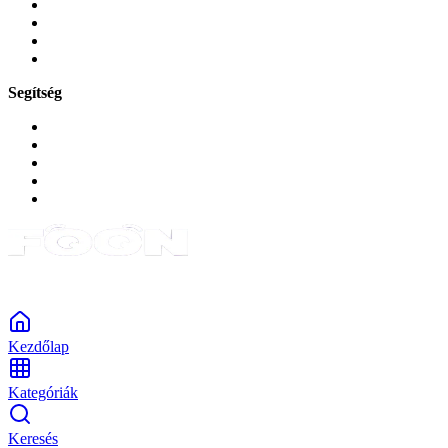
Játékok és Gaming
Zene és szórakozás
Okos
Tabletek
Segítség
GYIK a reklamáció kapcsán
Garancia és reklamáció
Általános szerződési feltételek
Bejelentkezés
Rendelések
Powered by Monokaido
Kezdőlap
Kategóriák
Keresés