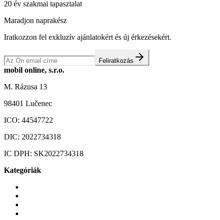
20 év szakmai tapasztalat
Maradjon naprakész
Iratkozzon fel exkluzív ajánlatokért és új érkezésekért.
Feliratkozás
mobil online, s.r.o.
M. Rázusa 13
98401 Lučenec
ICO:
44547722
DIC:
2022734318
IC DPH:
SK2022734318
Kategóriák
Mobiltelefonok
Tokok és borítók
Üvegek és fóliák
Mobiltelefon-kiegeszitok