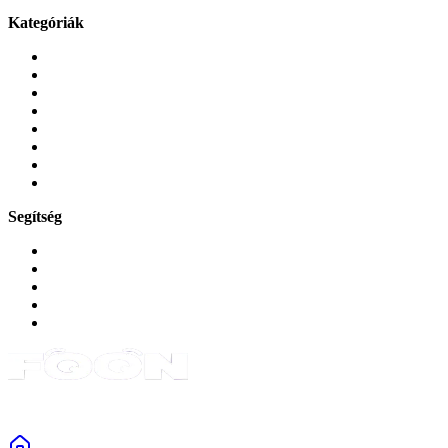
Kategóriák
Mobiltelefonok
Tokok és borítók
Üvegek és fóliák
Mobiltelefon-kiegeszitok
Játékok és Gaming
Zene és szórakozás
Okos
Tabletek
Segítség
GYIK a reklamáció kapcsán
Garancia és reklamáció
Általános szerződési feltételek
Bejelentkezés
Rendelések
Powered by Monokaido