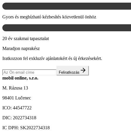
Gyors és megbízható kézbesítés közvetlenül önhöz
20 év szakmai tapasztalat
Maradjon naprakész
Iratkozzon fel exkluzív ajánlatokért és új érkezésekért.
Feliratkozás
mobil online, s.r.o.
M. Rázusa 13
98401 Lučenec
ICO:
44547722
DIC:
2022734318
IC DPH:
SK2022734318