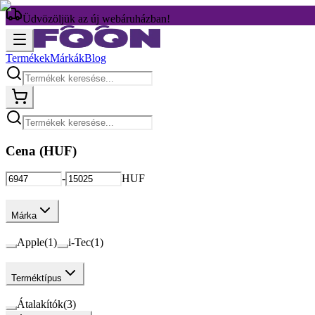
Üdvözöljük az új webáruházban!
Termékek
Márkák
Blog
Cena (
HUF
)
-
HUF
Márka
Apple
(
1
)
i-Tec
(
1
)
Terméktípus
Átalakítók
(
3
)