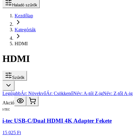
Haladó szűrők
Kezdőlap
Kategóriák
HDMI
HDMI
Szűrők
Legújabb
Ár: Növekvő
Ár: Csökkenő
Név: A-tól Z-ig
Név: Z-től A-ig
Akció
I-TEC
i-tec USB-C/Dual HDMI 4K Adapter Fekete
15 025 Ft