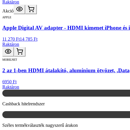
Raktáron
Akció
APPLE
Apple Digital AV adapter - HDMI kimenet iPhone és
11 270 Ft
14 785 Ft
Raktáron
MOBILNET
2 az 1-ben HDMI átalakító, alumínium ötvözet, ,Da
6950 Ft
Raktáron
Cashback hitelrendszer
Széles termékválaszték nagyszerű árakon