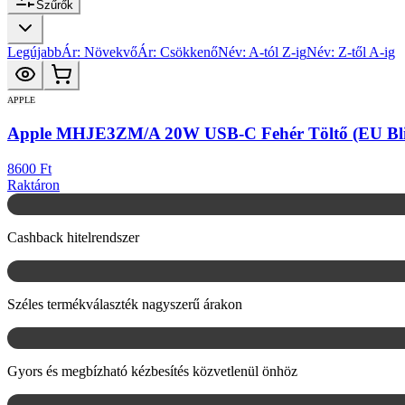
Szűrők
Legújabb
Ár: Növekvő
Ár: Csökkenő
Név: A-tól Z-ig
Név: Z-től A-ig
APPLE
Apple MHJE3ZM/A 20W USB-C Fehér Töltő (EU Blis
8600 Ft
Raktáron
Cashback hitelrendszer
Széles termékválaszték nagyszerű árakon
Gyors és megbízható kézbesítés közvetlenül önhöz