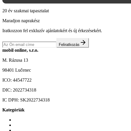
20 év szakmai tapasztalat
Maradjon naprakész
Iratkozzon fel exkluzív ajánlatokért és új érkezésekért.
Feliratkozás
mobil online, s.r.o.
M. Rázusa 13
98401 Lučenec
ICO:
44547722
DIC:
2022734318
IC DPH:
SK2022734318
Kategóriák
Mobiltelefonok
Tokok és borítók
Üvegek és fóliák