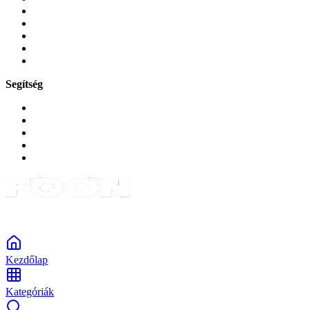
Mobiltelefon-kiegeszitok
Játékok és Gaming
Zene és szórakozás
Okos
Tabletek
Segítség
GYIK a reklamáció kapcsán
Garancia és reklamáció
Általános szerződési feltételek
Bejelentkezés
Rendelések
Powered by Monokaido
Kezdőlap
Kategóriák