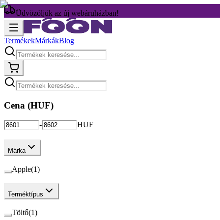
Üdvözöljük az új webáruházban!
Termékek
Márkák
Blog
Cena (
HUF
)
-
HUF
Márka
Apple
(
1
)
Terméktípus
Töltő
(
1
)