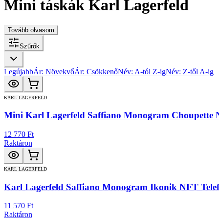
Mini táskák Karl Lagerfeld
Tovább olvasom
Szűrők
Legújabb
Ár: Növekvő
Ár: Csökkenő
Név: A-tól Z-ig
Név: Z-től A-ig
KARL LAGERFELD
Mini Karl Lagerfeld Saffiano Monogram Choupette N
12 770 Ft
Raktáron
KARL LAGERFELD
Karl Lagerfeld Saffiano Monogram Ikonik NFT Tele
11 570 Ft
Raktáron