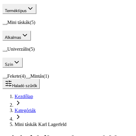
Terméktípus
Mini táskák
(
5
)
Alkalmas
Univerzális
(
5
)
Szín
Fekete
(
4
)
Mintás
(
1
)
Haladó szűrők
Kezdőlap
Kategóriák
Mini táskák Karl Lagerfeld