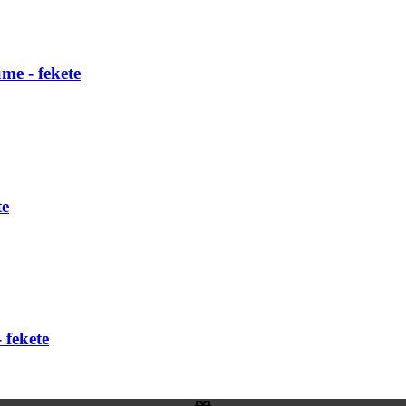
me - fekete
te
 fekete