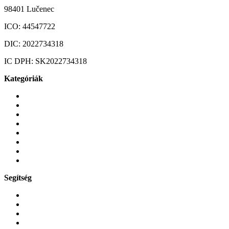
98401 Lučenec
ICO:
44547722
DIC:
2022734318
IC DPH:
SK2022734318
Kategóriák
Mobiltelefonok
Tokok és borítók
Üvegek és fóliák
Mobiltelefon-kiegeszitok
Játékok és Gaming
Zene és szórakozás
Okos
Tabletek
Segítség
GYIK a reklamáció kapcsán
Garancia és reklamáció
Általános szerződési feltételek
Bejelentkezés