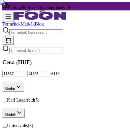
Üdvözöljük az új webáruházban!
Termékek
Márkák
Blog
Cena (
HUF
)
-
HUF
Márka
Karl Lagerfeld
(
5
)
Modell
Univerzális
(
3
)