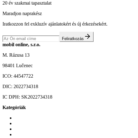
20 év szakmai tapasztalat
Maradjon naprakész
Iratkozzon fel exkluzív ajánlatokért és új érkezésekért.
Feliratkozás
mobil online, s.r.o.
M. Rázusa 13
98401 Lučenec
ICO:
44547722
DIC:
2022734318
IC DPH:
SK2022734318
Kategóriák
Mobiltelefonok
Tokok és borítók
Üvegek és fóliák
Mobiltelefon-kiegeszitok