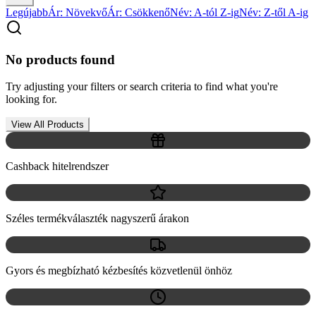
Legújabb
Ár: Növekvő
Ár: Csökkenő
Név: A-tól Z-ig
Név: Z-től A-ig
No products found
Try adjusting your filters or search criteria to find what you're
looking for.
View All Products
Cashback hitelrendszer
Széles termékválaszték nagyszerű árakon
Gyors és megbízható kézbesítés közvetlenül önhöz