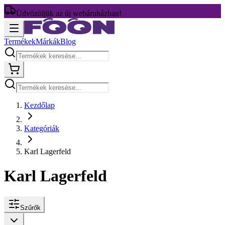
Üdvözöljük az új webáruházban!
Termékek
Márkák
Blog
Kezdőlap
Kategóriák
Karl Lagerfeld
Karl Lagerfeld
Szűrők