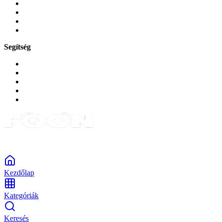
Játékok és Gaming
Zene és szórakozás
Okos
Tabletek
Segítség
GYIK a reklamáció kapcsán
Garancia és reklamáció
Általános szerződési feltételek
Bejelentkezés
Rendelések
Powered by Monokaido
Kezdőlap
Kategóriák
Keresés