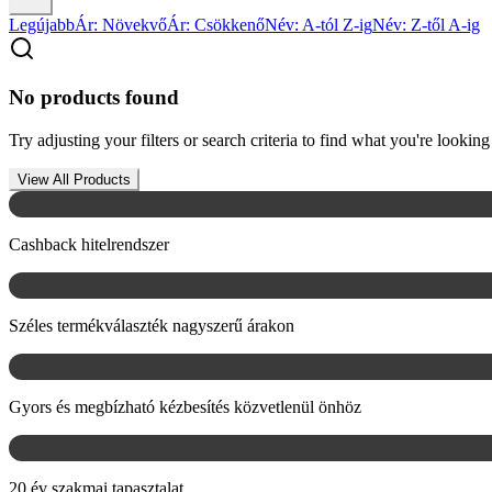
Legújabb
Ár: Növekvő
Ár: Csökkenő
Név: A-tól Z-ig
Név: Z-től A-ig
No products found
Try adjusting your filters or search criteria to find what you're looking 
View All Products
Cashback hitelrendszer
Széles termékválaszték nagyszerű árakon
Gyors és megbízható kézbesítés közvetlenül önhöz
20 év szakmai tapasztalat