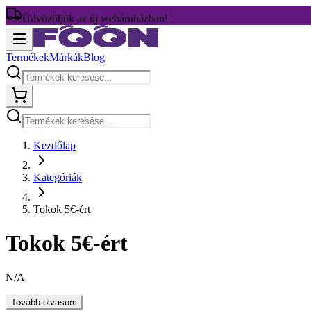
Üdvözöljük az új webáruházban!
Termékek
Márkák
Blog
Kezdőlap
Kategóriák
Tokok 5€-ért
Tokok 5€-ért
N/A
Tovább olvasom