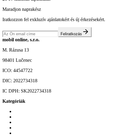
Maradjon naprakész
Iratkozzon fel exkluzív ajánlatokért és új érkezésekért.
Feliratkozás
mobil online, s.r.o.
M. Rázusa 13
98401 Lučenec
ICO:
44547722
DIC:
2022734318
IC DPH:
SK2022734318
Kategóriák
Mobiltelefonok
Tokok és borítók
Üvegek és fóliák
Mobiltelefon-kiegeszitok
Játékok és Gaming