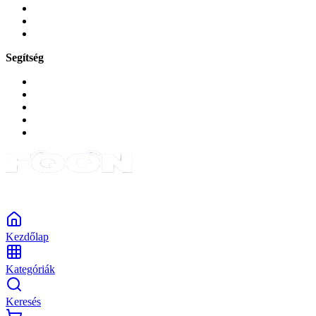
Zene és szórakozás
Okos
Tabletek
Segítség
GYIK a reklamáció kapcsán
Garancia és reklamáció
Általános szerződési feltételek
Bejelentkezés
Rendelések
Powered by Monokaido
Kezdőlap
Kategóriák
Keresés