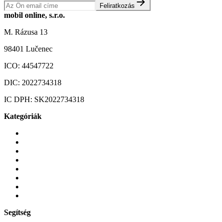
Feliratkozás
mobil online, s.r.o.
M. Rázusa 13
98401 Lučenec
ICO:
44547722
DIC:
2022734318
IC DPH:
SK2022734318
Kategóriák
Mobiltelefonok
Tokok és borítók
Üvegek és fóliák
Mobiltelefon-kiegeszitok
Játékok és Gaming
Zene és szórakozás
Okos
Tabletek
Segítség