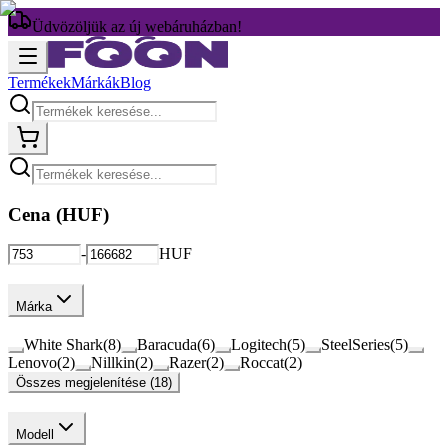
Üdvözöljük az új webáruházban!
Termékek
Márkák
Blog
Cena (
HUF
)
-
HUF
Márka
White Shark
(
8
)
Baracuda
(
6
)
Logitech
(
5
)
SteelSeries
(
5
)
Lenovo
(
2
)
Nillkin
(
2
)
Razer
(
2
)
Roccat
(
2
)
Összes megjelenítése (18)
Modell