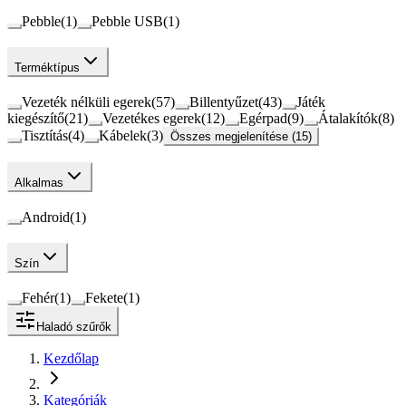
Pebble
(
1
)
Pebble USB
(
1
)
Terméktípus
Vezeték nélküli egerek
(
57
)
Billentyűzet
(
43
)
Játék
kiegészítő
(
21
)
Vezetékes egerek
(
12
)
Egérpad
(
9
)
Átalakítók
(
8
)
Tisztítás
(
4
)
Kábelek
(
3
)
Összes megjelenítése (15)
Alkalmas
Android
(
1
)
Szín
Fehér
(
1
)
Fekete
(
1
)
Haladó szűrők
Kezdőlap
Kategóriák