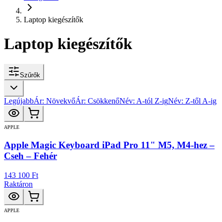
Laptop kiegészítők
Laptop kiegészítők
Szűrők
Legújabb
Ár: Növekvő
Ár: Csökkenő
Név: A-tól Z-ig
Név: Z-től A-ig
APPLE
Apple Magic Keyboard iPad Pro 11" M5, M4-hez –
Cseh – Fehér
143 100 Ft
Raktáron
APPLE