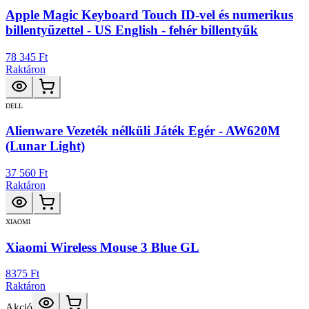
Apple Magic Keyboard Touch ID-vel és numerikus
billentyűzettel - US English - fehér billentyűk
78 345 Ft
Raktáron
DELL
Alienware Vezeték nélküli Játék Egér - AW620M
(Lunar Light)
37 560 Ft
Raktáron
XIAOMI
Xiaomi Wireless Mouse 3 Blue GL
8375 Ft
Raktáron
Akció