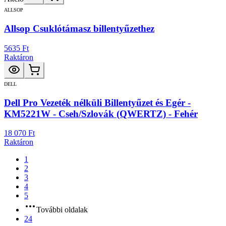
ALLSOP
Allsop Csuklótámasz billentyűzethez
5635 Ft
Raktáron
DELL
Dell Pro Vezeték nélküli Billentyűzet és Egér -
KM5221W - Cseh/Szlovák (QWERTZ) - Fehér
18 070 Ft
Raktáron
1
2
3
4
5
További oldalak
24