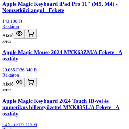
Apple Magic Keyboard iPad Pro 11" (M5, M4) -
Nemzetközi angol - Fekete
143 100 Ft
Raktáron
Akció
APPLE
Apple Magic Mouse 2024 MXK63ZM/A Fekete - A
osztály
29 065 Ft
36 340 Ft
Raktáron
Akció
APPLE
Apple Magic Keyboard 2024 Touch ID-vel és
numerikus billentyűzettel MXK83SL/A Fekete - A
osztály
54 525 Ft
77 115 Ft