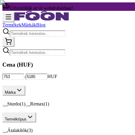
Üdvözöljük az új webáruházban!
Termékek
Márkák
Blog
Cena (
HUF
)
-
HUF
Márka
Sturdo
(
1
)
Remax
(
1
)
Terméktípus
Átalakítók
(
3
)