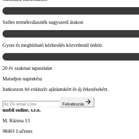
Széles termékválaszték nagyszerű árakon
Gyors és megbízható kézbesítés közvetlenül önhöz
20 év szakmai tapasztalat
Maradjon naprakész
Iratkozzon fel exkluzív ajánlatokért és új érkezésekért.
Feliratkozás
mobil online, s.r.o.
M. Rázusa 13
98401 Lučenec