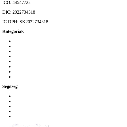
ICO:
44547722
DIC:
2022734318
IC DPH:
SK2022734318
Kategóriák
Mobiltelefonok
Tokok és borítók
Üvegek és fóliák
Mobiltelefon-kiegeszitok
Játékok és Gaming
Zene és szórakozás
Okos
Tabletek
Segítség
GYIK a reklamáció kapcsán
Garancia és reklamáció
Általános szerződési feltételek
Bejelentkezés
Rendelések