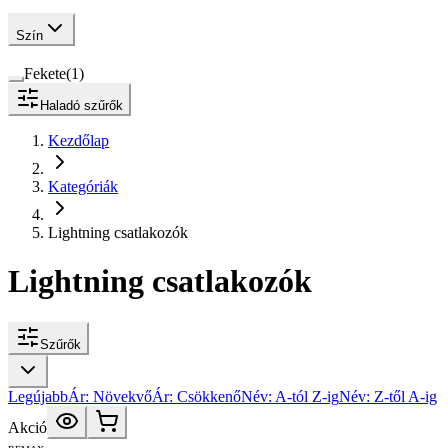
Szín
Fekete
(
1
)
Haladó szűrők
Kezdőlap
Kategóriák
Lightning csatlakozók
Lightning csatlakozók
Szűrők
Legújabb
Ár: Növekvő
Ár: Csökkenő
Név: A-tól Z-ig
Név: Z-től A-ig
Akció