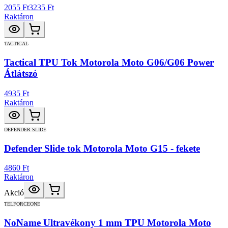
2055 Ft
3235 Ft
Raktáron
TACTICAL
Tactical TPU Tok Motorola Moto G06/G06 Power
Átlátszó
4935 Ft
Raktáron
DEFENDER SLIDE
Defender Slide tok Motorola Moto G15 - fekete
4860 Ft
Raktáron
Akció
TELFORCEONE
NoName Ultravékony 1 mm TPU Motorola Moto