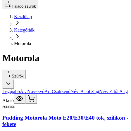
Haladó szűrők
Kezdőlap
Kategóriák
Motorola
Motorola
Szűrők
Legújabb
Ár: Növekvő
Ár: Csökkenő
Név: A-tól Z-ig
Név: Z-től A-ig
Akció
PUDDING
Pudding Motorola Moto E20/E30/E40 tok, szilikon -
fekete