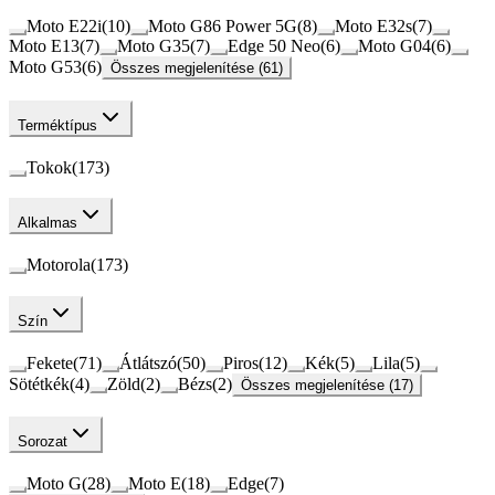
Moto E22i
(
10
)
Moto G86 Power 5G
(
8
)
Moto E32s
(
7
)
Moto E13
(
7
)
Moto G35
(
7
)
Edge 50 Neo
(
6
)
Moto G04
(
6
)
Moto G53
(
6
)
Összes megjelenítése (61)
Terméktípus
Tokok
(
173
)
Alkalmas
Motorola
(
173
)
Szín
Fekete
(
71
)
Átlátszó
(
50
)
Piros
(
12
)
Kék
(
5
)
Lila
(
5
)
Sötétkék
(
4
)
Zöld
(
2
)
Bézs
(
2
)
Összes megjelenítése (17)
Sorozat
Moto G
(
28
)
Moto E
(
18
)
Edge
(
7
)