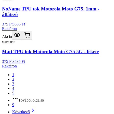
NoName TPU tok Motorola Moto G75, 1mm -
átlátszó
375 Ft
3535 Ft
Raktáron
Akció
MATT TPU
Matt TPU tok Motorola Moto G75 5G - fekete
375 Ft
3535 Ft
Raktáron
1
2
3
4
5
További oldalak
9
Következő