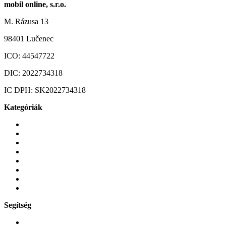
mobil online, s.r.o.
M. Rázusa 13
98401 Lučenec
ICO:
44547722
DIC:
2022734318
IC DPH:
SK2022734318
Kategóriák
Mobiltelefonok
Tokok és borítók
Üvegek és fóliák
Mobiltelefon-kiegeszitok
Játékok és Gaming
Zene és szórakozás
Okos
Tabletek
Segítség
GYIK a reklamáció kapcsán