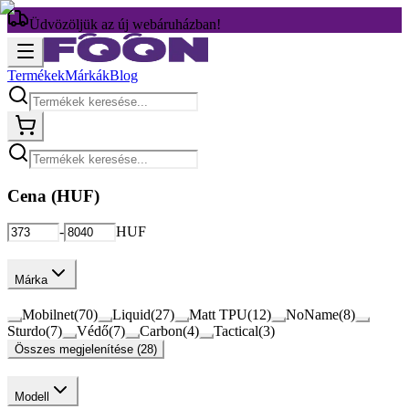
Üdvözöljük az új webáruházban!
Termékek
Márkák
Blog
Cena (
HUF
)
-
HUF
Márka
Mobilnet
(
70
)
Liquid
(
27
)
Matt TPU
(
12
)
NoName
(
8
)
Sturdo
(
7
)
Védő
(
7
)
Carbon
(
4
)
Tactical
(
3
)
Összes megjelenítése (28)
Modell