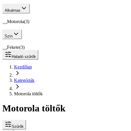
Alkalmas
Motorola
(
3
)
Szín
Fekete
(
3
)
Haladó szűrők
Kezdőlap
Kategóriák
Motorola töltők
Motorola töltők
Szűrők