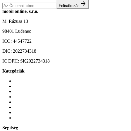
Feliratkozás
mobil online, s.r.o.
M. Rázusa 13
98401 Lučenec
ICO:
44547722
DIC:
2022734318
IC DPH:
SK2022734318
Kategóriák
Mobiltelefonok
Tokok és borítók
Üvegek és fóliák
Mobiltelefon-kiegeszitok
Játékok és Gaming
Zene és szórakozás
Okos
Tabletek
Segítség