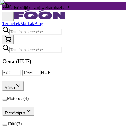
Üdvözöljük az új webáruházban!
Termékek
Márkák
Blog
Cena (
HUF
)
-
HUF
Márka
Motorola
(
3
)
Terméktípus
Töltő
(
3
)