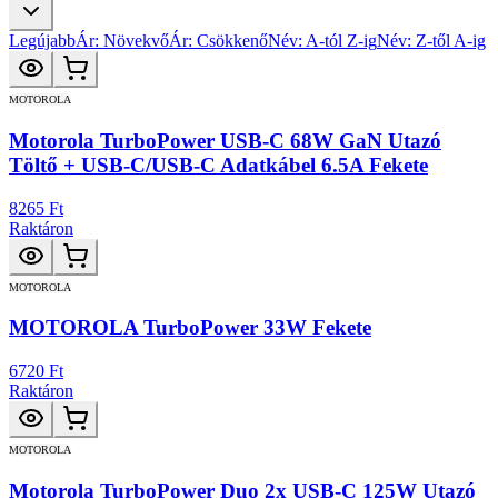
Legújabb
Ár: Növekvő
Ár: Csökkenő
Név: A-tól Z-ig
Név: Z-től A-ig
MOTOROLA
Motorola TurboPower USB-C 68W GaN Utazó
Töltő + USB-C/USB-C Adatkábel 6.5A Fekete
8265 Ft
Raktáron
MOTOROLA
MOTOROLA TurboPower 33W Fekete
6720 Ft
Raktáron
MOTOROLA
Motorola TurboPower Duo 2x USB-C 125W Utazó