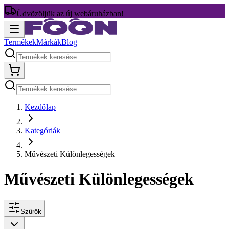
Üdvözöljük az új webáruházban!
Termékek
Márkák
Blog
Kezdőlap
Kategóriák
Művészeti Különlegességek
Művészeti Különlegességek
Szűrők