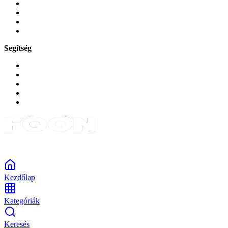
Játékok és Gaming
Zene és szórakozás
Okos
Tabletek
Segítség
GYIK a reklamáció kapcsán
Garancia és reklamáció
Általános szerződési feltételek
Bejelentkezés
Rendelések
Powered by Monokaido
Kezdőlap
Kategóriák
Keresés