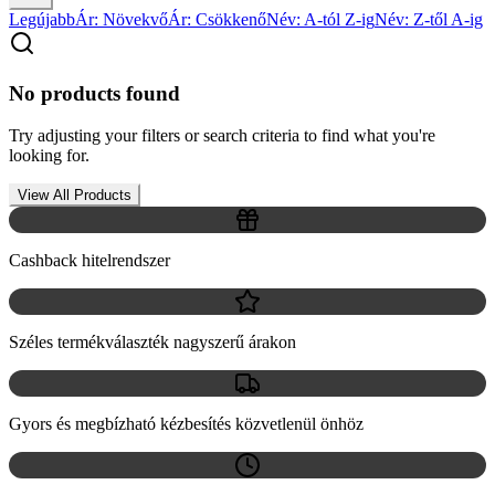
Legújabb
Ár: Növekvő
Ár: Csökkenő
Név: A-tól Z-ig
Név: Z-től A-ig
No products found
Try adjusting your filters or search criteria to find what you're
looking for.
View All Products
Cashback hitelrendszer
Széles termékválaszték nagyszerű árakon
Gyors és megbízható kézbesítés közvetlenül önhöz