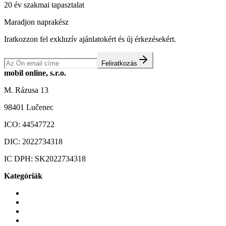
20 év szakmai tapasztalat
Maradjon naprakész
Iratkozzon fel exkluzív ajánlatokért és új érkezésekért.
Feliratkozás
mobil online, s.r.o.
M. Rázusa 13
98401 Lučenec
ICO:
44547722
DIC:
2022734318
IC DPH:
SK2022734318
Kategóriák
Mobiltelefonok
Tokok és borítók
Üvegek és fóliák
Mobiltelefon-kiegeszitok