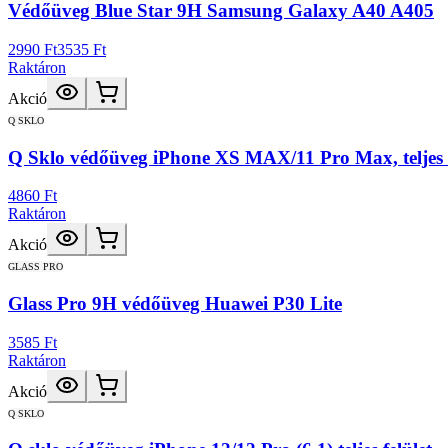
Védőüveg Blue Star 9H Samsung Galaxy A40 A405
2990 Ft
3535 Ft
Raktáron
Akció
Q SKLO
Q Sklo védőüveg iPhone XS MAX/11 Pro Max, teljes fe
4860 Ft
Raktáron
Akció
GLASS PRO
Glass Pro 9H védőüveg Huawei P30 Lite
3585 Ft
Raktáron
Akció
Q SKLO