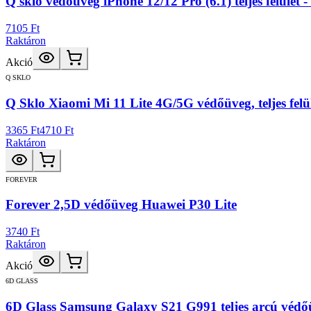
Q sklo védőüveg iPhone 12/12 Pro (6.1) teljes felület - f
7105 Ft
Raktáron
Akció
Q SKLO
Q Sklo Xiaomi Mi 11 Lite 4G/5G védőüveg, teljes felül
3365 Ft
4710 Ft
Raktáron
FOREVER
Forever 2,5D védőüveg Huawei P30 Lite
3740 Ft
Raktáron
Akció
6D GLASS
6D Glass Samsung Galaxy S21 G991 teljes arcú védőü