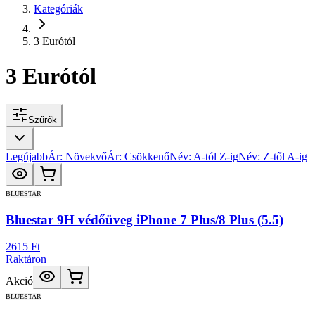
Kategóriák
3 Eurótól
3 Eurótól
Szűrők
Legújabb
Ár: Növekvő
Ár: Csökkenő
Név: A-tól Z-ig
Név: Z-től A-ig
BLUESTAR
Bluestar 9H védőüveg iPhone 7 Plus/8 Plus (5.5)
2615 Ft
Raktáron
Akció
BLUESTAR