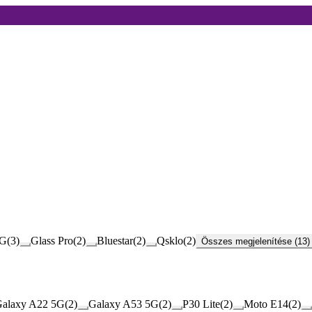
G
(
3
)
Glass Pro
(
2
)
Bluestar
(
2
)
Qsklo
(
2
)
Összes megjelenítése (13)
alaxy A22 5G
(
2
)
Galaxy A53 5G
(
2
)
P30 Lite
(
2
)
Moto E14
(
2
)