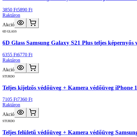
3850 Ft
5890 Ft
Raktáron
Akció
6D GLASS
6D Glass Samsung Galaxy S21 Plus teljes képernyős v
6355 Ft
6770 Ft
Raktáron
Akció
STURDO
Teljes kijelzős védőüveg + Kamera védőüveg iPhone 1
7105 Ft
7360 Ft
Raktáron
Akció
STURDO
Teljes felületű védőüveg + Kamera védőüveg Samsung