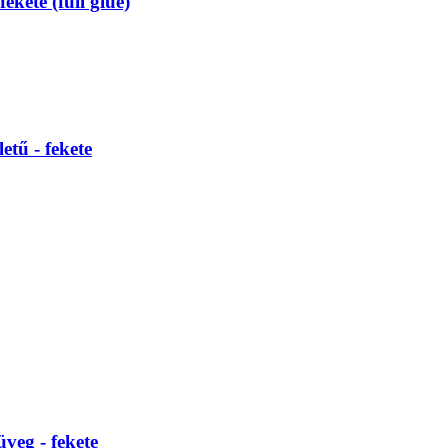
ekete (full glue)
etű - fekete
veg - fekete