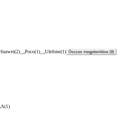
Huawei
(
2
)
Poco
(
1
)
Ulefone
(
1
)
Összes megjelenítése (9)
A
(
1
)