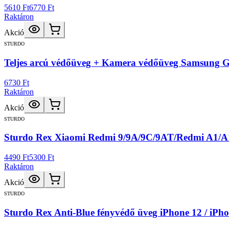
5610 Ft
6770 Ft
Raktáron
Akció
STURDO
Teljes arcú védőüveg + Kamera védőüveg Samsung Ga
6730 Ft
Raktáron
Akció
STURDO
Sturdo Rex Xiaomi Redmi 9/9A/9C/9AT/Redmi A1/A1+/
4490 Ft
5300 Ft
Raktáron
Akció
STURDO
Sturdo Rex Anti-Blue fényvédő üveg iPhone 12 / iPh