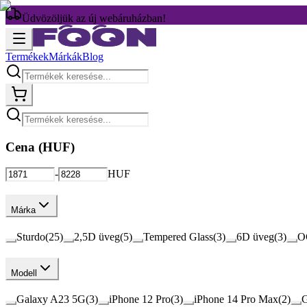
Üdvözöljük az új webáruházban!
Termékek
Márkák
Blog
Cena (
HUF
)
-
HUF
Márka
Sturdo
(
25
)
2,5D üveg
(
5
)
Tempered Glass
(
3
)
6D üveg
(
3
)
O
Modell
Galaxy A23 5G
(
3
)
iPhone 12 Pro
(
3
)
iPhone 14 Pro Max
(
2
)
G