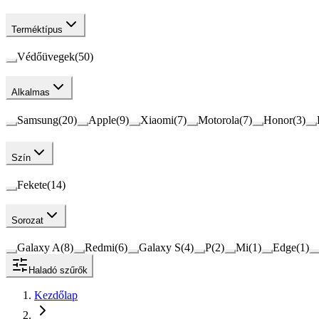
Terméktípus
Védőüvegek
(
50
)
Alkalmas
Samsung
(
20
)
Apple
(
9
)
Xiaomi
(
7
)
Motorola
(
7
)
Honor
(
3
)
Szín
Fekete
(
14
)
Sorozat
Galaxy A
(
8
)
Redmi
(
6
)
Galaxy S
(
4
)
P
(
2
)
Mi
(
1
)
Edge
(
1
)
Haladó szűrők
Kezdőlap