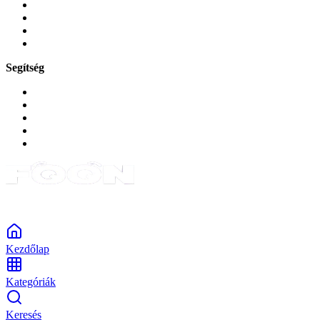
Játékok és Gaming
Zene és szórakozás
Okos
Tabletek
Segítség
GYIK a reklamáció kapcsán
Garancia és reklamáció
Általános szerződési feltételek
Bejelentkezés
Rendelések
Powered by Monokaido
Kezdőlap
Kategóriák
Keresés