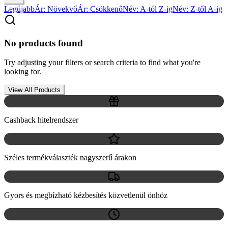
Legújabb
Ár: Növekvő
Ár: Csökkenő
Név: A-tól Z-ig
Név: Z-től A-ig
No products found
Try adjusting your filters or search criteria to find what you're
looking for.
View All Products
Cashback hitelrendszer
Széles termékválaszték nagyszerű árakon
Gyors és megbízható kézbesítés közvetlenül önhöz