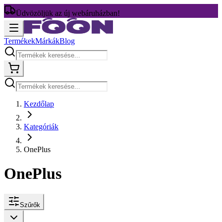
Üdvözöljük az új webáruházban!
Termékek
Márkák
Blog
Kezdőlap
Kategóriák
OnePlus
OnePlus
Szűrők