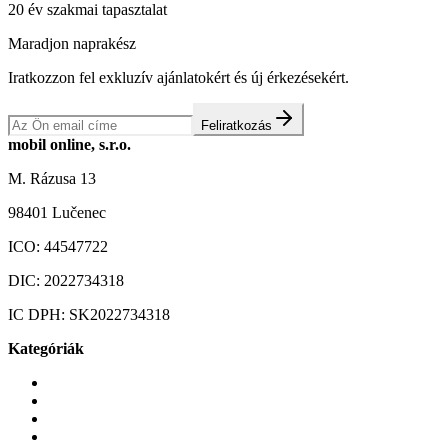
20 év szakmai tapasztalat
Maradjon naprakész
Iratkozzon fel exkluzív ajánlatokért és új érkezésekért.
Feliratkozás
mobil online, s.r.o.
M. Rázusa 13
98401 Lučenec
ICO:
44547722
DIC:
2022734318
IC DPH:
SK2022734318
Kategóriák
Mobiltelefonok
Tokok és borítók
Üvegek és fóliák
Mobiltelefon-kiegeszitok