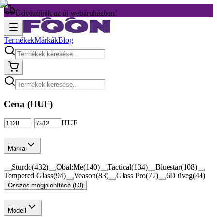
Üdvözöljük az új webáruházban!
Termékek
Márkák
Blog
Cena (
HUF
)
-
HUF
Márka
Sturdo
(
432
)
Obal:Me
(
140
)
Tactical
(
134
)
Bluestar
(
108
)
Tempered Glass
(
94
)
Veason
(
83
)
Glass Pro
(
72
)
6D üveg
(
44
)
Összes megjelenítése (53)
Modell