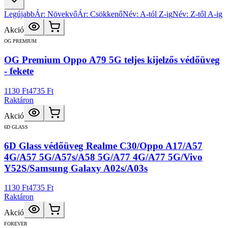
Legújabb
Ár: Növekvő
Ár: Csökkenő
Név: A-tól Z-ig
Név: Z-től A-ig
Akció
OG PREMIUM
OG Premium Oppo A79 5G teljes kijelzős védőüveg
- fekete
1130 Ft
4735 Ft
Raktáron
Akció
6D GLASS
6D Glass védőüveg Realme C30/Oppo A17/A57
4G/A57 5G/A57s/A58 5G/A77 4G/A77 5G/Vivo
Y52S/Samsung Galaxy A02s/A03s
1130 Ft
4735 Ft
Raktáron
Akció
FOREVER