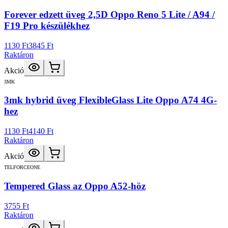
Forever edzett üveg 2,5D Oppo Reno 5 Lite / A94 /
F19 Pro készülékhez
1130 Ft
3845 Ft
Raktáron
Akció
3MK
3mk hybrid üveg FlexibleGlass Lite Oppo A74 4G-
hez
1130 Ft
4140 Ft
Raktáron
Akció
TELFORCEONE
Tempered Glass az Oppo A52-höz
3755 Ft
Raktáron