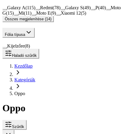
Galaxy A
(
115
)
Redmi
(
78
)
Galaxy S
(
49
)
P
(
40
)
Moto
G
(
15
)
Mi
(
11
)
Moto E
(
9
)
Xiaomi 12
(
5
)
Összes megjelenítése (14)
Fólia típusa
Kijelzőre
(
8
)
Haladó szűrők
Kezdőlap
Kategóriák
Oppo
Oppo
Szűrők