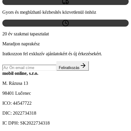
Gyors és megbízható kézbesítés közvetlenül önhöz
20 év szakmai tapasztalat
Maradjon naprakész
Iratkozzon fel exkluzív ajánlatokért és új érkezésekért.
Feliratkozás
mobil online, s.r.o.
M. Rázusa 13
98401 Lučenec
ICO:
44547722
DIC:
2022734318
IC DPH:
SK2022734318