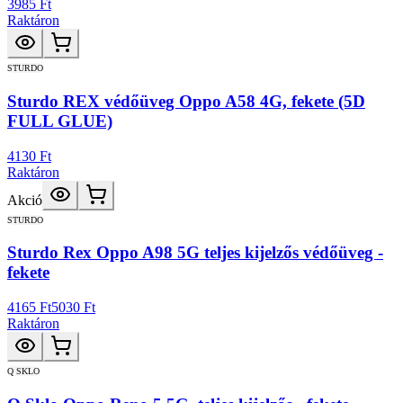
3985 Ft
Raktáron
STURDO
Sturdo REX védőüveg Oppo A58 4G, fekete (5D
FULL GLUE)
4130 Ft
Raktáron
Akció
STURDO
Sturdo Rex Oppo A98 5G teljes kijelzős védőüveg -
fekete
4165 Ft
5030 Ft
Raktáron
Q SKLO