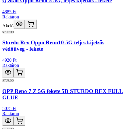
Q Sklo Oppo Reno 5 5G, teljes kijelzős - fekete
4885 Ft
Raktáron
Akció
STURDO
Sturdo Rex Oppo Reno10 5G teljes kijelzős
védőüveg - fekete
4920 Ft
Raktáron
STURDO
OPP Reno 7 Z 5G fekete 5D STURDO REX FULL
GLUE
5075 Ft
Raktáron
STURDO