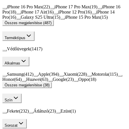
iPhone 16 Pro Max
(
22
)
iPhone 17 Pro Max
(
19
)
iPhone 16
Pro
(
18
)
iPhone 17 Air
(
16
)
iPhone 12 Pro
(
16
)
iPhone 14
Pro
(
16
)
Galaxy S25 Ultra
(
15
)
iPhone 15 Pro Max
(
15
)
Összes megjelenítése (487)
Terméktípus
Védőüvegek
(
1417
)
Alkalmas
Samsung
(
412
)
Apple
(
394
)
Xiaomi
(
228
)
Motorola
(
115
)
Honor
(
64
)
Huawei
(
63
)
Google
(
23
)
Oppo
(
18
)
Összes megjelenítése (38)
Szín
Fekete
(
232
)
Átlátszó
(
23
)
Ezüst
(
1
)
Sorozat