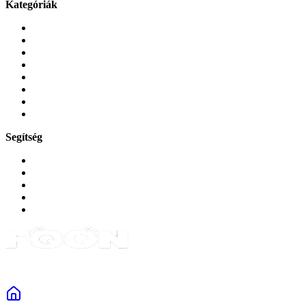
Kategóriák
Mobiltelefonok
Tokok és borítók
Üvegek és fóliák
Mobiltelefon-kiegeszitok
Játékok és Gaming
Zene és szórakozás
Okos
Tabletek
Segítség
GYIK a reklamáció kapcsán
Garancia és reklamáció
Általános szerződési feltételek
Bejelentkezés
Rendelések
Powered by Monokaido