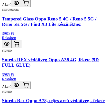
Akció
TELFORCEONE
Tempered Glass Oppo Reno 5 4G / Reno 5 5G /
Reno 5K 5G / Find X3 Lite készülékhez
3985 Ft
Raktáron
STURDO
Sturdo REX védőüveg Oppo A38 4G, fekete (5D
FULL GLUE)
3985 Ft
Raktáron
Akció
STURDO
Sturdo Rex Oppo A78, teljes arcú védőüveg - fekete