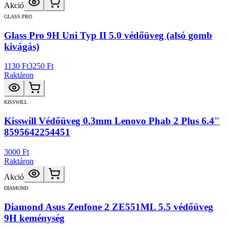
Akció
GLASS PRO
Glass Pro 9H Uni Typ II 5.0 védőüveg (alsó gomb
kivágás)
1130 Ft
3250 Ft
Raktáron
KISSWILL
Kisswill Védőüveg 0.3mm Lenovo Phab 2 Plus 6.4"
8595642254451
3000 Ft
Raktáron
Akció
DIAMOND
Diamond Asus Zenfone 2 ZE551ML 5.5 védőüveg
9H keménység