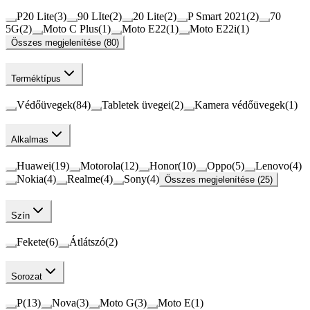
P20 Lite
(
3
)
90 LIte
(
2
)
20 Lite
(
2
)
P Smart 2021
(
2
)
70
5G
(
2
)
Moto C Plus
(
1
)
Moto E22
(
1
)
Moto E22i
(
1
)
Összes megjelenítése (80)
Terméktípus
Védőüvegek
(
84
)
Tabletek üvegei
(
2
)
Kamera védőüvegek
(
1
)
Alkalmas
Huawei
(
19
)
Motorola
(
12
)
Honor
(
10
)
Oppo
(
5
)
Lenovo
(
4
)
Nokia
(
4
)
Realme
(
4
)
Sony
(
4
)
Összes megjelenítése (25)
Szín
Fekete
(
6
)
Átlátszó
(
2
)
Sorozat
P
(
13
)
Nova
(
3
)
Moto G
(
3
)
Moto E
(
1
)