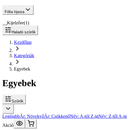
Fólia típusa
Kijelzőre
(
1
)
Haladó szűrők
Kezdőlap
Kategóriák
Egyebek
Egyebek
Szűrők
Legújabb
Ár: Növekvő
Ár: Csökkenő
Név: A-tól Z-ig
Név: Z-től A-ig
Akció