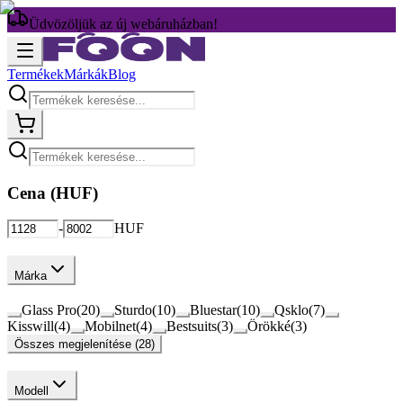
Üdvözöljük az új webáruházban!
Termékek
Márkák
Blog
Cena (
HUF
)
-
HUF
Márka
Glass Pro
(
20
)
Sturdo
(
10
)
Bluestar
(
10
)
Qsklo
(
7
)
Kisswill
(
4
)
Mobilnet
(
4
)
Bestsuits
(
3
)
Örökké
(
3
)
Összes megjelenítése (28)
Modell