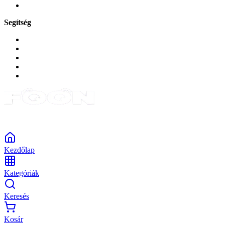
Tabletek
Segítség
GYIK a reklamáció kapcsán
Garancia és reklamáció
Általános szerződési feltételek
Bejelentkezés
Rendelések
Powered by Monokaido
Kezdőlap
Kategóriák
Keresés
Kosár