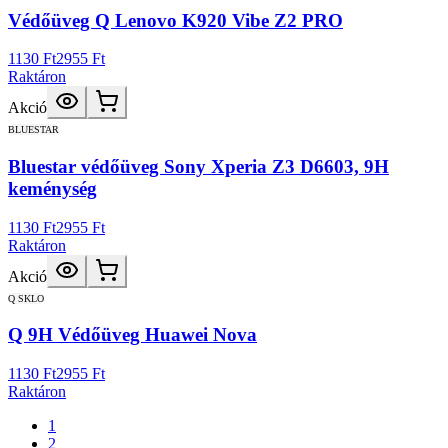
Védőüveg Q Lenovo K920 Vibe Z2 PRO
1130 Ft
2955 Ft
Raktáron
Akció
BLUESTAR
Bluestar védőüveg Sony Xperia Z3 D6603, 9H
keménység
1130 Ft
2955 Ft
Raktáron
Akció
Q SKLO
Q 9H Védőüveg Huawei Nova
1130 Ft
2955 Ft
Raktáron
1
2