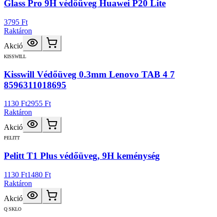
Glass Pro 9H védőüveg Huawei P20 Lite
3795 Ft
Raktáron
Akció
KISSWILL
Kisswill Védőüveg 0.3mm Lenovo TAB 4 7
8596311018695
1130 Ft
2955 Ft
Raktáron
Akció
PELITT
Pelitt T1 Plus védőüveg, 9H keménység
1130 Ft
1480 Ft
Raktáron
Akció
Q SKLO