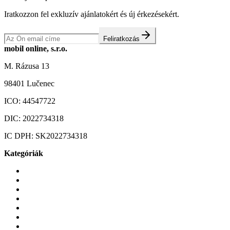
Iratkozzon fel exkluzív ajánlatokért és új érkezésekért.
Feliratkozás
mobil online, s.r.o.
M. Rázusa 13
98401 Lučenec
ICO:
44547722
DIC:
2022734318
IC DPH:
SK2022734318
Kategóriák
Mobiltelefonok
Tokok és borítók
Üvegek és fóliák
Mobiltelefon-kiegeszitok
Játékok és Gaming
Zene és szórakozás
Okos