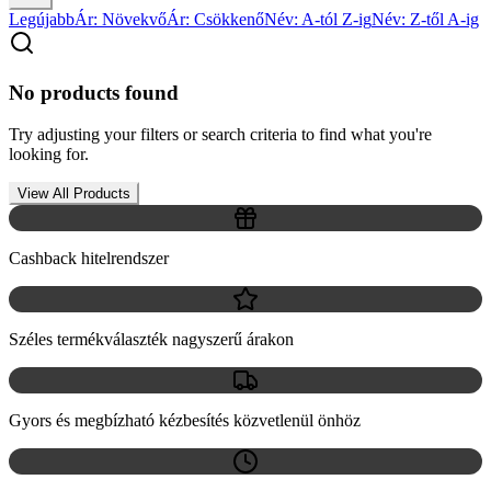
Legújabb
Ár: Növekvő
Ár: Csökkenő
Név: A-tól Z-ig
Név: Z-től A-ig
No products found
Try adjusting your filters or search criteria to find what you're
looking for.
View All Products
Cashback hitelrendszer
Széles termékválaszték nagyszerű árakon
Gyors és megbízható kézbesítés közvetlenül önhöz