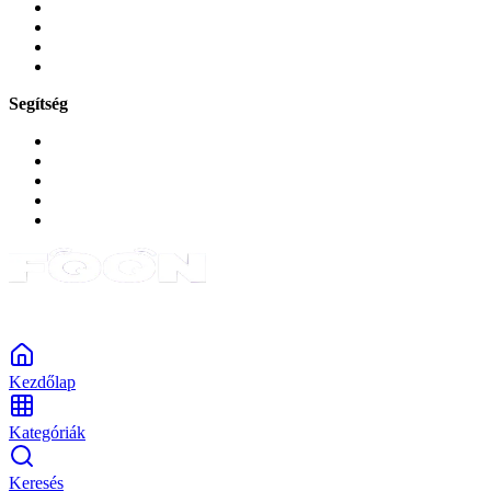
Játékok és Gaming
Zene és szórakozás
Okos
Tabletek
Segítség
GYIK a reklamáció kapcsán
Garancia és reklamáció
Általános szerződési feltételek
Bejelentkezés
Rendelések
Powered by Monokaido
Kezdőlap
Kategóriák
Keresés