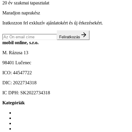
20 év szakmai tapasztalat
Maradjon naprakész
Iratkozzon fel exkluzív ajánlatokért és új érkezésekért.
Feliratkozás
mobil online, s.r.o.
M. Rázusa 13
98401 Lučenec
ICO:
44547722
DIC:
2022734318
IC DPH:
SK2022734318
Kategóriák
Mobiltelefonok
Tokok és borítók
Üvegek és fóliák
Mobiltelefon-kiegeszitok