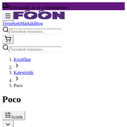
Üdvözöljük az új webáruházban!
Termékek
Márkák
Blog
Kezdőlap
Kategóriák
Poco
Poco
Szűrők