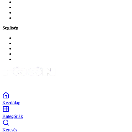
Játékok és Gaming
Zene és szórakozás
Okos
Tabletek
Segítség
GYIK a reklamáció kapcsán
Garancia és reklamáció
Általános szerződési feltételek
Bejelentkezés
Rendelések
Powered by Monokaido
Kezdőlap
Kategóriák
Keresés