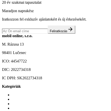
20 év szakmai tapasztalat
Maradjon naprakész
Iratkozzon fel exkluzív ajánlatokért és új érkezésekért.
Feliratkozás
mobil online, s.r.o.
M. Rázusa 13
98401 Lučenec
ICO:
44547722
DIC:
2022734318
IC DPH:
SK2022734318
Kategóriák
Mobiltelefonok
Tokok és borítók
Üvegek és fóliák
Mobiltelefon-kiegeszitok