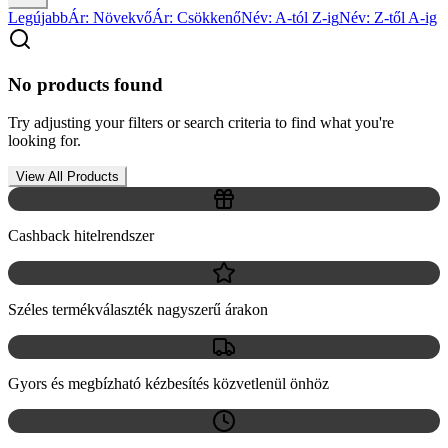
Legújabb
Ár: Növekvő
Ár: Csökkenő
Név: A-tól Z-ig
Név: Z-től A-ig
No products found
Try adjusting your filters or search criteria to find what you're
looking for.
View All Products
Cashback hitelrendszer
Széles termékválaszték nagyszerű árakon
Gyors és megbízható kézbesítés közvetlenül önhöz