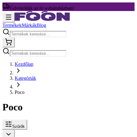
Üdvözöljük az új webáruházban!
Termékek
Márkák
Blog
Kezdőlap
Kategóriák
Poco
Poco
Szűrők