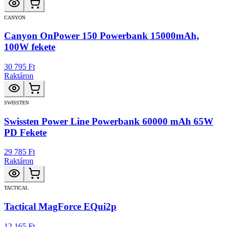
CANYON
Canyon OnPower 150 Powerbank 15000mAh,
100W fekete
30 795 Ft
Raktáron
SWISSTEN
Swissten Power Line Powerbank 60000 mAh 65W
PD Fekete
29 785 Ft
Raktáron
TACTICAL
Tactical MagForce EQui2p
12 165 Ft