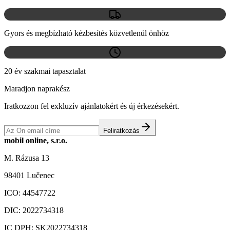
Gyors és megbízható kézbesítés közvetlenül önhöz
20 év szakmai tapasztalat
Maradjon naprakész
Iratkozzon fel exkluzív ajánlatokért és új érkezésekért.
Feliratkozás
mobil online, s.r.o.
M. Rázusa 13
98401 Lučenec
ICO:
44547722
DIC:
2022734318
IC DPH:
SK2022734318