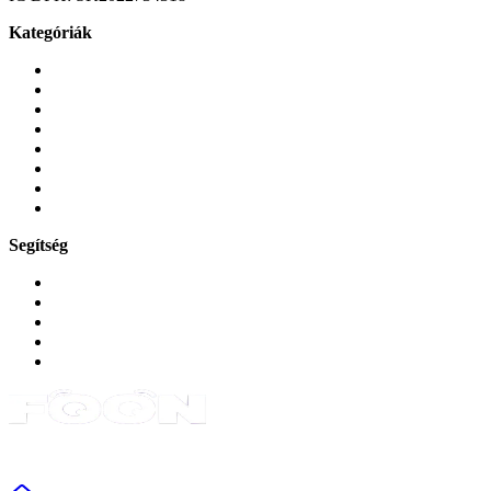
Kategóriák
Mobiltelefonok
Tokok és borítók
Üvegek és fóliák
Mobiltelefon-kiegeszitok
Játékok és Gaming
Zene és szórakozás
Okos
Tabletek
Segítség
GYIK a reklamáció kapcsán
Garancia és reklamáció
Általános szerződési feltételek
Bejelentkezés
Rendelések
Powered by Monokaido