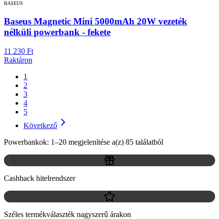
BASEUS
Baseus Magnetic Mini 5000mAh 20W vezeték
nélküli powerbank - fekete
11 230 Ft
Raktáron
1
2
3
4
5
Következő
Powerbankok: 1–20 megjelenítése a(z) 85 találatból
Cashback hitelrendszer
Széles termékválaszték nagyszerű árakon