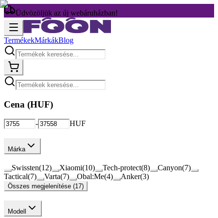
Üdvözöljük az új webáruházban!
Termékek
Márkák
Blog
Cena (
HUF
)
-
HUF
Márka
Swissten
(
12
)
Xiaomi
(
10
)
Tech-protect
(
8
)
Canyon
(
7
)
Tactical
(
7
)
Varta
(
7
)
Obal:Me
(
4
)
Anker
(
3
)
Összes megjelenítése (17)
Modell