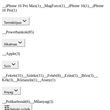
iPhone 16 Pro Max
(
1
)
MagForce
(
1
)
iPhone 16
(
1
)
iPhone
16 Pro
(
1
)
Terméktípus
Powerbankok
(
85
)
Alkalmas
Apple
(
3
)
Szín
Fekete
(
31
)
Szürke
(
11
)
Fehér
(
8
)
Ezüst
(
5
)
Bézs
(
3
)
Kék
(
3
)
Rózsaszín
(
1
)
Arany
(
1
)
Anyag
Polikarbonát
(
6
)
Műanyag
(
3
)
Haladó szűrők