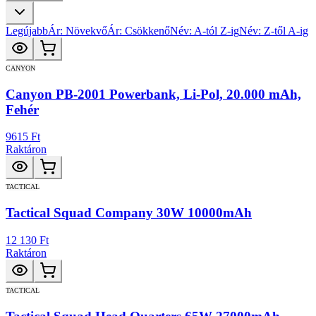
Legújabb
Ár: Növekvő
Ár: Csökkenő
Név: A-tól Z-ig
Név: Z-től A-ig
CANYON
Canyon PB-2001 Powerbank, Li-Pol, 20.000 mAh,
Fehér
9615 Ft
Raktáron
TACTICAL
Tactical Squad Company 30W 10000mAh
12 130 Ft
Raktáron
TACTICAL