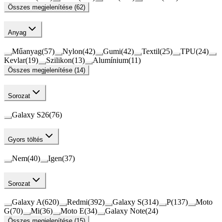
Összes megjelenítése (62)
Anyag
Műanyag
(
57
)
Nylon
(
42
)
Gumi
(
42
)
Textil
(
25
)
TPU
(
24
)
Kevlar
(
19
)
Szilikon
(
13
)
Alumínium
(
11
)
Összes megjelenítése (14)
Sorozat
Galaxy S26
(
76
)
Gyors töltés
Nem
(
40
)
Igen
(
37
)
Sorozat
Galaxy A
(
620
)
Redmi
(
392
)
Galaxy S
(
314
)
P
(
137
)
Moto
G
(
70
)
Mi
(
36
)
Moto E
(
34
)
Galaxy Note
(
24
)
Összes megjelenítése (15)