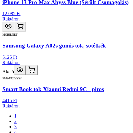
iPhone 13 Pro Max Abyss Blue (Sérült Csomagolás)
12 085 Ft
Raktáron
MOBILNET
Samsung Galaxy A02s gumis tok, sötétkék
5125 Ft
Raktáron
Akció
SMART BOOK
Smart Book tok Xiaomi Redmi 9C - piros
4415 Ft
Raktáron
1
2
3
4