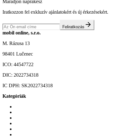
Maradjon naprakész
Iratkozzon fel exkluzív ajánlatokért és új érkezésekért.
Feliratkozás
mobil online, s.r.o.
M. Rázusa 13
98401 Lučenec
ICO:
44547722
DIC:
2022734318
IC DPH:
SK2022734318
Kategóriák
Mobiltelefonok
Tokok és borítók
Üvegek és fóliák
Mobiltelefon-kiegeszitok
Játékok és Gaming
Zene és szórakozás