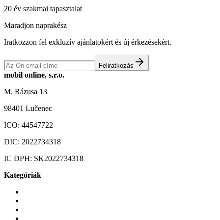
20 év szakmai tapasztalat
Maradjon naprakész
Iratkozzon fel exkluzív ajánlatokért és új érkezésekért.
Feliratkozás
mobil online, s.r.o.
M. Rázusa 13
98401 Lučenec
ICO:
44547722
DIC:
2022734318
IC DPH:
SK2022734318
Kategóriák
Mobiltelefonok
Tokok és borítók
Üvegek és fóliák
Mobiltelefon-kiegeszitok