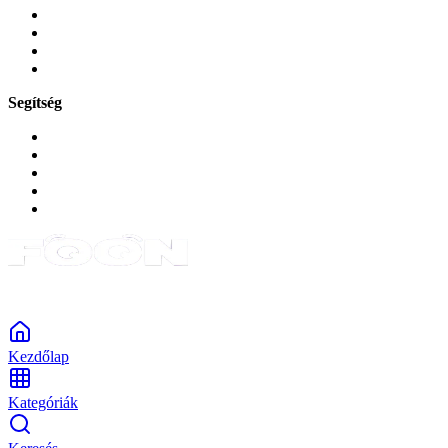
Játékok és Gaming
Zene és szórakozás
Okos
Tabletek
Segítség
GYIK a reklamáció kapcsán
Garancia és reklamáció
Általános szerződési feltételek
Bejelentkezés
Rendelések
Powered by Monokaido
Kezdőlap
Kategóriák