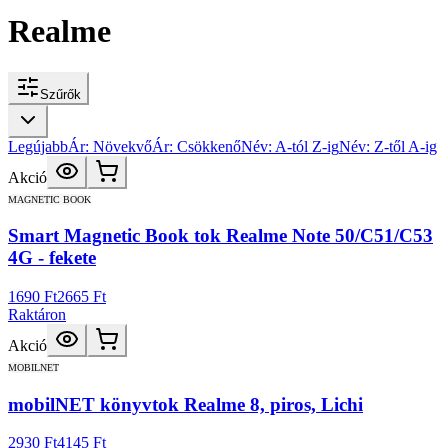
Realme
Szűrők
Legújabb
Ár: Növekvő
Ár: Csökkenő
Név: A-tól Z-ig
Név: Z-től A-ig
Akció
MAGNETIC BOOK
Smart Magnetic Book tok Realme Note 50/C51/C53
4G - fekete
1690 Ft
2665 Ft
Raktáron
Akció
MOBILNET
mobilNET könyvtok Realme 8, piros, Lichi
2930 Ft
4145 Ft