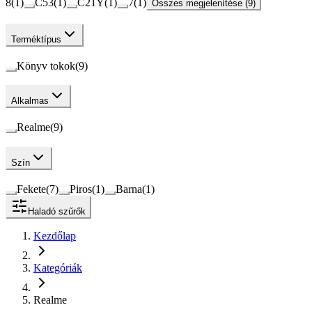
8
(
1
)
C53
(
1
)
C21Y
(
1
)
7
(
1
)
Összes megjelenítése (9)
Terméktípus
Könyv tokok
(
9
)
Alkalmas
Realme
(
9
)
Szín
Fekete
(
7
)
Piros
(
1
)
Barna
(
1
)
Haladó szűrők
Kezdőlap
Kategóriák
Realme