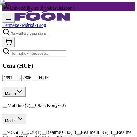
Üdvözöljük az új webáruházban!
Termékek
Márkák
Blog
Cena (
HUF
)
-
HUF
Márka
Mobilnet
(
7
)
Okos Könyv
(
2
)
Modell
9 5G
(
1
)
C20
(
1
)
Realme C30
(
1
)
Realme 8 5G
(
1
)
Realme