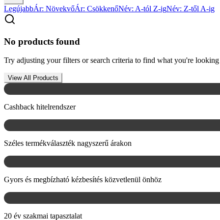
Legújabb
Ár: Növekvő
Ár: Csökkenő
Név: A-tól Z-ig
Név: Z-től A-ig
No products found
Try adjusting your filters or search criteria to find what you're looking 
View All Products
Cashback hitelrendszer
Széles termékválaszték nagyszerű árakon
Gyors és megbízható kézbesítés közvetlenül önhöz
20 év szakmai tapasztalat