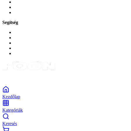
Zene és szórakozás
Okos
Tabletek
Segítség
GYIK a reklamáció kapcsán
Garancia és reklamáció
Általános szerződési feltételek
Bejelentkezés
Rendelések
Powered by Monokaido
Kezdőlap
Kategóriák
Keresés