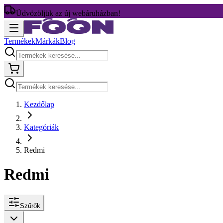
Üdvözöljük az új webáruházban!
Termékek
Márkák
Blog
Kezdőlap
Kategóriák
Redmi
Redmi
Szűrők