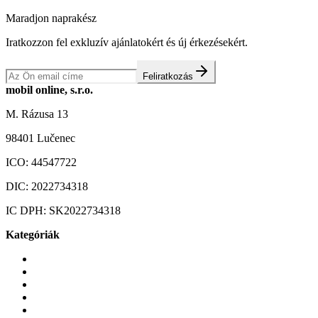
Maradjon naprakész
Iratkozzon fel exkluzív ajánlatokért és új érkezésekért.
Feliratkozás
mobil online, s.r.o.
M. Rázusa 13
98401 Lučenec
ICO:
44547722
DIC:
2022734318
IC DPH:
SK2022734318
Kategóriák
Mobiltelefonok
Tokok és borítók
Üvegek és fóliák
Mobiltelefon-kiegeszitok
Játékok és Gaming