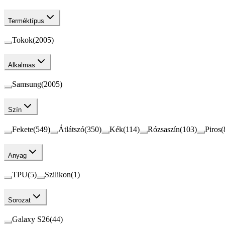
Terméktípus
Tokok
(
2005
)
Alkalmas
Samsung
(
2005
)
Szín
Fekete
(
549
)
Átlátszó
(
350
)
Kék
(
114
)
Rózsaszín
(
103
)
Piros
(
Anyag
TPU
(
5
)
Szilikon
(
1
)
Sorozat
Galaxy S26
(
44
)