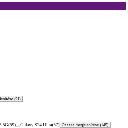
enítése (91)
5 5G
(
59
)
Galaxy S24 Ultra
(
57
)
Összes megjelenítése (145)