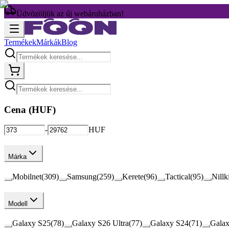
Üdvözöljük az új webáruházban!
Termékek
Márkák
Blog
Cena (
HUF
)
-
HUF
Márka
Mobilnet
(
309
)
Samsung
(
259
)
Kerete
(
96
)
Tactical
(
95
)
Nillk
Modell
Galaxy S25
(
78
)
Galaxy S26 Ultra
(
77
)
Galaxy S24
(
71
)
Galax