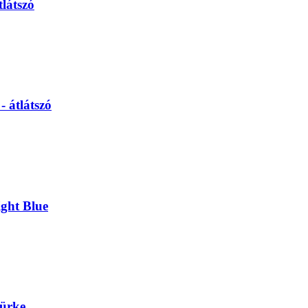
látszó
 átlátszó
ght Blue
ürke