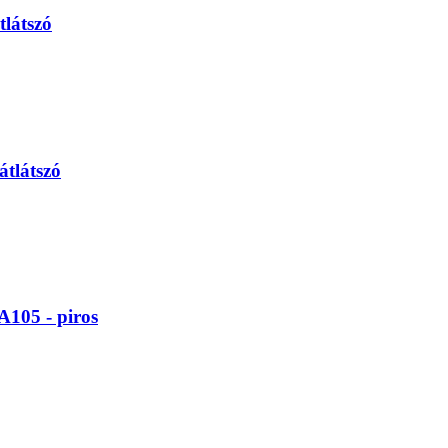
látszó
tlátszó
105 - piros