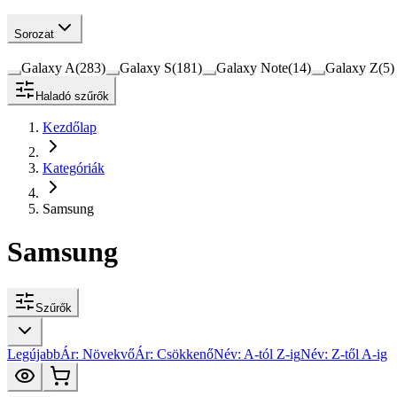
Sorozat
Galaxy A
(
283
)
Galaxy S
(
181
)
Galaxy Note
(
14
)
Galaxy Z
(
5
)
Haladó szűrők
Kezdőlap
Kategóriák
Samsung
Samsung
Szűrők
Legújabb
Ár: Növekvő
Ár: Csökkenő
Név: A-tól Z-ig
Név: Z-től A-ig