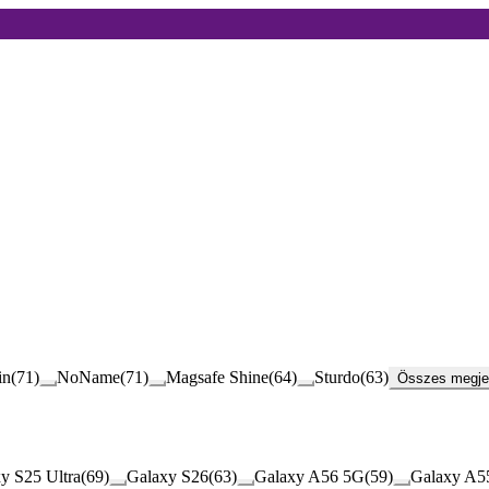
in
(
71
)
NoName
(
71
)
Magsafe Shine
(
64
)
Sturdo
(
63
)
Összes megjel
y S25 Ultra
(
69
)
Galaxy S26
(
63
)
Galaxy A56 5G
(
59
)
Galaxy A5