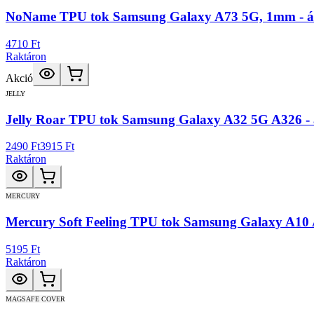
NoName TPU tok Samsung Galaxy A73 5G, 1mm - át
4710 Ft
Raktáron
Akció
JELLY
Jelly Roar TPU tok Samsung Galaxy A32 5G A326 - á
2490 Ft
3915 Ft
Raktáron
MERCURY
Mercury Soft Feeling TPU tok Samsung Galaxy A10 A
5195 Ft
Raktáron
MAGSAFE COVER