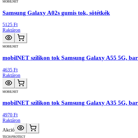
MOBILNET
Samsung Galaxy A02s gumis tok, sötétkék
5125 Ft
Raktáron
MOBILNET
mobilNET szilikon tok Samsung Galaxy A55 5G, bar
4635 Ft
Raktáron
MOBILNET
mobilNET szilikon tok Samsung Galaxy A35 5G, bar
4970 Ft
Raktáron
Akció
TECH-PROTECT