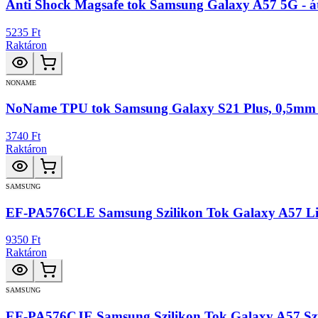
Anti Shock Magsafe tok Samsung Galaxy A57 5G - át
5235 Ft
Raktáron
NONAME
NoName TPU tok Samsung Galaxy S21 Plus, 0,5mm -
3740 Ft
Raktáron
SAMSUNG
EF-PA576CLE Samsung Szilikon Tok Galaxy A57 Li
9350 Ft
Raktáron
SAMSUNG
EF-PA576CJE Samsung Szilikon Tok Galaxy A57 Sz