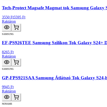
Tech-Protect Magsafe Magmat tok Samsung Galaxy S2
3550 Ft
5595 Ft
Raktáron
SAMSUNG
EF-PS926TEE Samsung Szilikon Tok Galaxy S24+ Da
8265 Ft
Raktáron
SAMSUNG
GP-FPS921SAA Samsung Átlátszó Tok Galaxy S24-he
9945 Ft
Raktáron
NONAME