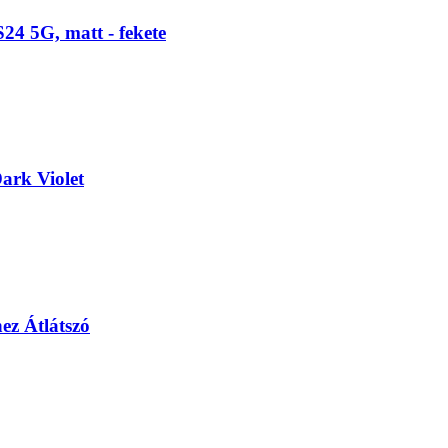
4 5G, matt - fekete
rk Violet
z Átlátszó