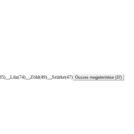
85
)
Lila
(
74
)
Zöld
(
49
)
Szürke
(
47
)
Összes megjelenítése (37)