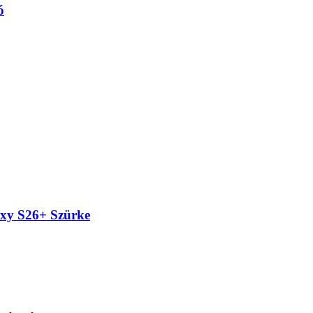
ó
xy S26+ Szürke