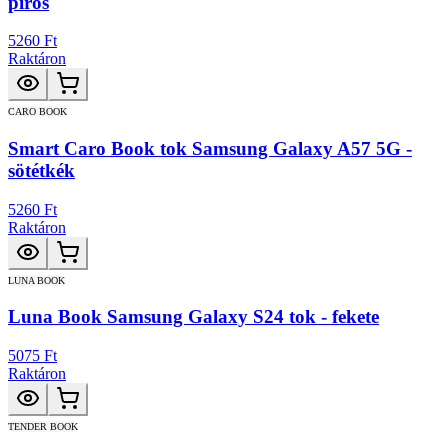
piros
5260 Ft
Raktáron
CARO BOOK
Smart Caro Book tok Samsung Galaxy A57 5G -
sötétkék
5260 Ft
Raktáron
LUNA BOOK
Luna Book Samsung Galaxy S24 tok - fekete
5075 Ft
Raktáron
TENDER BOOK