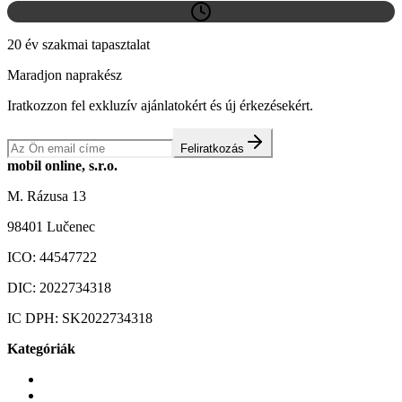
20 év szakmai tapasztalat
Maradjon naprakész
Iratkozzon fel exkluzív ajánlatokért és új érkezésekért.
Feliratkozás
mobil online, s.r.o.
M. Rázusa 13
98401 Lučenec
ICO:
44547722
DIC:
2022734318
IC DPH:
SK2022734318
Kategóriák
Mobiltelefonok
Tokok és borítók