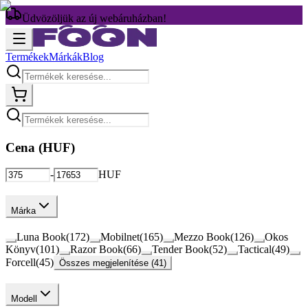
Üdvözöljük az új webáruházban!
Termékek
Márkák
Blog
Cena (
HUF
)
-
HUF
Márka
Luna Book
(
172
)
Mobilnet
(
165
)
Mezzo Book
(
126
)
Okos
Könyv
(
101
)
Razor Book
(
66
)
Tender Book
(
52
)
Tactical
(
49
)
Forcell
(
45
)
Összes megjelenítése (41)
Modell