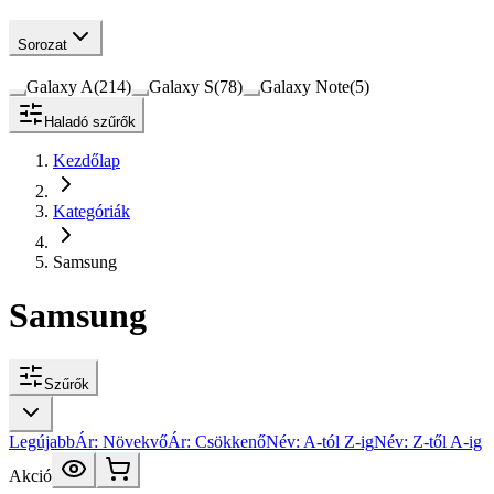
Sorozat
Galaxy A
(
214
)
Galaxy S
(
78
)
Galaxy Note
(
5
)
Haladó szűrők
Kezdőlap
Kategóriák
Samsung
Samsung
Szűrők
Legújabb
Ár: Növekvő
Ár: Csökkenő
Név: A-tól Z-ig
Név: Z-től A-ig
Akció