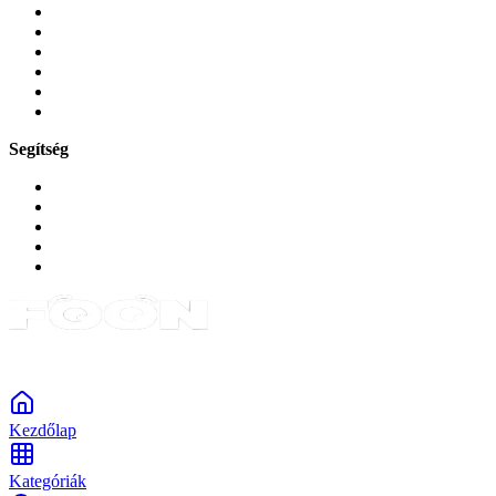
Üvegek és fóliák
Mobiltelefon-kiegeszitok
Játékok és Gaming
Zene és szórakozás
Okos
Tabletek
Segítség
GYIK a reklamáció kapcsán
Garancia és reklamáció
Általános szerződési feltételek
Bejelentkezés
Rendelések
Powered by Monokaido
Kezdőlap
Kategóriák