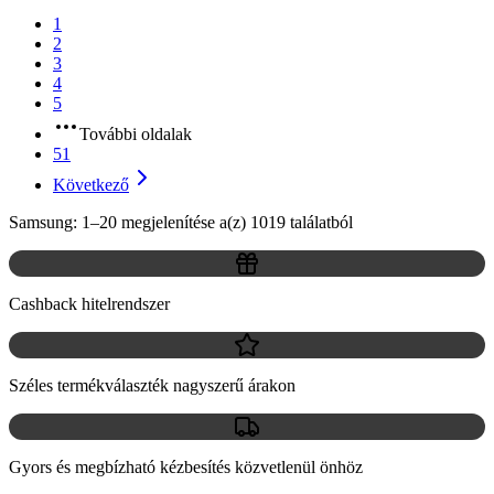
1
2
3
4
5
További oldalak
51
Következő
Samsung: 1–20 megjelenítése a(z) 1019 találatból
Cashback hitelrendszer
Széles termékválaszték nagyszerű árakon
Gyors és megbízható kézbesítés közvetlenül önhöz