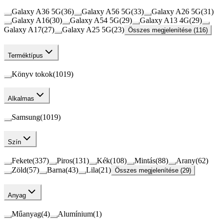
Galaxy A36 5G
(
36
)
Galaxy A56 5G
(
33
)
Galaxy A26 5G
(
31
)
Galaxy A16
(
30
)
Galaxy A54 5G
(
29
)
Galaxy A13 4G
(
29
)
Galaxy A17
(
27
)
Galaxy A25 5G
(
23
)
Összes megjelenítése (116)
Terméktípus
Könyv tokok
(
1019
)
Alkalmas
Samsung
(
1019
)
Szín
Fekete
(
337
)
Piros
(
131
)
Kék
(
108
)
Mintás
(
88
)
Arany
(
62
)
Zöld
(
57
)
Barna
(
43
)
Lila
(
21
)
Összes megjelenítése (29)
Anyag
Műanyag
(
4
)
Alumínium
(
1
)