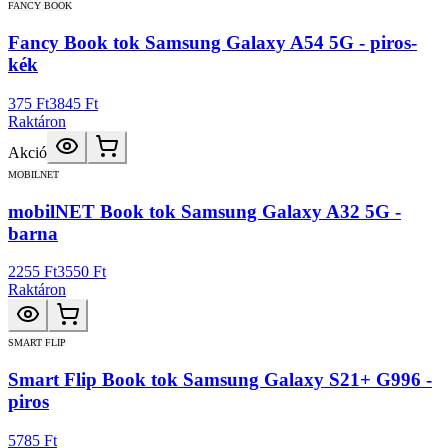
FANCY BOOK
Fancy Book tok Samsung Galaxy A54 5G - piros-
kék
375 Ft
3845 Ft
Raktáron
Akció
MOBILNET
mobilNET Book tok Samsung Galaxy A32 5G -
barna
2255 Ft
3550 Ft
Raktáron
SMART FLIP
Smart Flip Book tok Samsung Galaxy S21+ G996 -
piros
5785 Ft