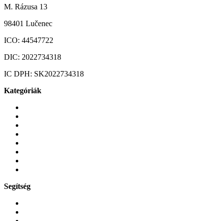
M. Rázusa 13
98401 Lučenec
ICO:
44547722
DIC:
2022734318
IC DPH:
SK2022734318
Kategóriák
Mobiltelefonok
Tokok és borítók
Üvegek és fóliák
Mobiltelefon-kiegeszitok
Játékok és Gaming
Zene és szórakozás
Okos
Tabletek
Segítség
GYIK a reklamáció kapcsán
Garancia és reklamáció
Általános szerződési feltételek