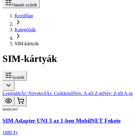
Haladó szűrők
Kezdőlap
Kategóriák
SIM-kártyák
SIM-kártyák
Szűrők
Legújabb
Ár: Növekvő
Ár: Csökkenő
Név: A-tól Z-ig
Név: Z-től A-ig
MOBILNET
SIM Adapter UNI 3 az 1-ben MobilNET Fekete
1880 Ft