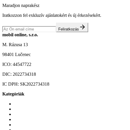
Maradjon naprakész
Iratkozzon fel exkluzív ajánlatokért és új érkezésekért.
Feliratkozás
mobil online, s.r.o.
M. Rázusa 13
98401 Lučenec
ICO:
44547722
DIC:
2022734318
IC DPH:
SK2022734318
Kategóriák
Mobiltelefonok
Tokok és borítók
Üvegek és fóliák
Mobiltelefon-kiegeszitok
Játékok és Gaming
Zene és szórakozás