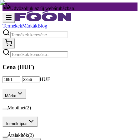
Üdvözöljük az új webáruházban!
Termékek
Márkák
Blog
Cena (
HUF
)
-
HUF
Márka
Mobilnet
(
2
)
Terméktípus
Átalakítók
(
2
)