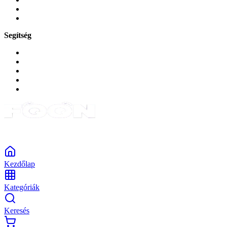
Okos
Tabletek
Segítség
GYIK a reklamáció kapcsán
Garancia és reklamáció
Általános szerződési feltételek
Bejelentkezés
Rendelések
Powered by Monokaido
Kezdőlap
Kategóriák
Keresés