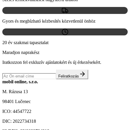
Gyors és megbízható kézbesítés közvetlenül önhöz
20 év szakmai tapasztalat
Maradjon naprakész
Iratkozzon fel exkluzív ajánlatokért és új érkezésekért.
Feliratkozás
mobil online, s.r.o.
M. Rázusa 13
98401 Lučenec
ICO:
44547722
DIC:
2022734318