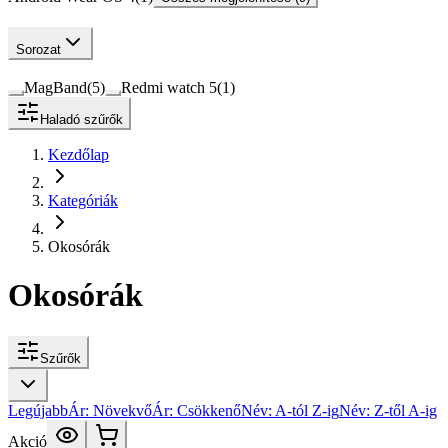
Sorozat
MagBand
(
5
)
Redmi watch 5
(
1
)
Haladó szűrők
Kezdőlap
Kategóriák
Okosórák
Okosórák
Szűrők
Legújabb
Ár: Növekvő
Ár: Csökkenő
Név: A-tól Z-ig
Név: Z-től A-ig
Akció