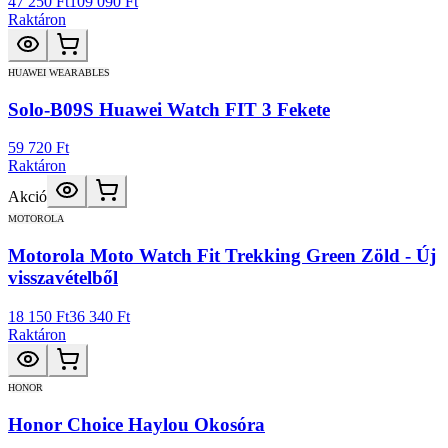
47 250 Ft
109 090 Ft
Raktáron
HUAWEI WEARABLES
Solo-B09S Huawei Watch FIT 3 Fekete
59 720 Ft
Raktáron
Akció
MOTOROLA
Motorola Moto Watch Fit Trekking Green Zöld - Új
visszavételből
18 150 Ft
36 340 Ft
Raktáron
HONOR
Honor Choice Haylou Okosóra