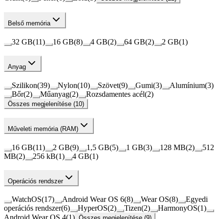
Belső memória
32 GB
(
11
)
16 GB
(
8
)
4 GB
(
2
)
64 GB
(
2
)
2 GB
(
1
)
Anyag
Szilikon
(
39
)
Nylon
(
10
)
Szövet
(
9
)
Gumi
(
3
)
Alumínium
(
3
)
Bőr
(
2
)
Műanyag
(
2
)
Rozsdamentes acél
(
2
)
Összes megjelenítése (10)
Műveleti memória (RAM)
16 GB
(
11
)
2 GB
(
9
)
1,5 GB
(
5
)
1 GB
(
3
)
128 MB
(
2
)
512
MB
(
2
)
256 kB
(
1
)
4 GB
(
1
)
Operációs rendszer
WatchOS
(
17
)
Android Wear OS 6
(
8
)
Wear OS
(
8
)
Egyedi
operációs rendszer
(
6
)
HyperOS
(
2
)
Tizen
(
2
)
HarmonyOS
(
1
)
Android Wear OS 4
(
1
)
Összes megjelenítése (9)