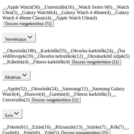
Apple Watch
(
56
)
Univerzális
(
16
)
Watch Series 9
(
6
)
Watch
Ultra
(
5
)
Galaxy Watch6
(
4
)
Galaxy Watch 4 40mm
(
4
)
Galaxy
Watch 4 46mm Classic
(
4
)
Apple Watch Ultra
(
4
)
Összes megjelenítése (71)
Terméktípus
Okosórák
(
186
)
Karkötők
(
55
)
Okosóra karkötők
(
24
)
Óra
védőüvegek
(
19
)
Okosóra tartozékok
(
12
)
Okoskarkötő szíjak
(
5
)
Kábelek
(
4
)
Fitness karkötők
(
4
)
Összes megjelenítése (11)
Alkalmas
Apple
(
52
)
Okosórák
(
24
)
Samsung
(
12
)
Samsung Galaxy
Watch
(
4
)
Huawei
(
4
)
Garmin
(
4
)
Fitnesz karkötők
(
3
)
Univerzális
(
2
)
Összes megjelenítése (11)
Szín
Fekete
(
61
)
Ezüst
(
16
)
Rózsaszín
(
13
)
Szürke
(
7
)
Kék
(
7
)
Grafit
(
6
)
Fehér
(
6
)
Zöld
(
5
)
Összes megjelenítése (22)