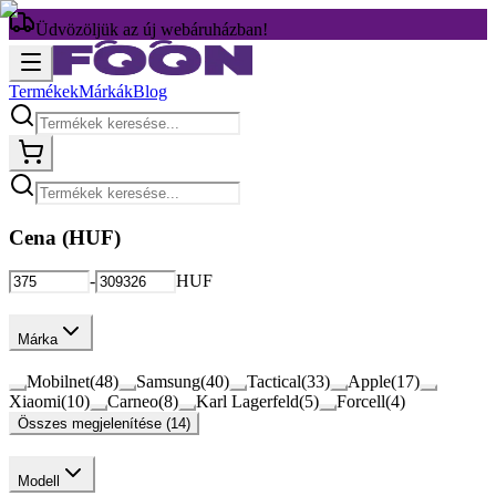
Üdvözöljük az új webáruházban!
Termékek
Márkák
Blog
Cena (
HUF
)
-
HUF
Márka
Mobilnet
(
48
)
Samsung
(
40
)
Tactical
(
33
)
Apple
(
17
)
Xiaomi
(
10
)
Carneo
(
8
)
Karl Lagerfeld
(
5
)
Forcell
(
4
)
Összes megjelenítése (14)
Modell