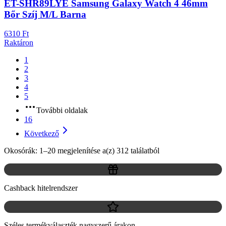
ET-SHR89LYE Samsung Galaxy Watch 4 46mm
Bőr Szíj M/L Barna
6310 Ft
Raktáron
1
2
3
4
5
További oldalak
16
Következő
Okosórák: 1–20 megjelenítése a(z) 312 találatból
Cashback hitelrendszer
Széles termékválaszték nagyszerű árakon