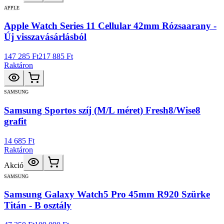
APPLE
Apple Watch Series 11 Cellular 42mm Rózsaarany -
Új visszavásárlásból
147 285 Ft
217 885 Ft
Raktáron
SAMSUNG
Samsung Sportos szíj (M/L méret) Fresh8/Wise8
grafit
14 685 Ft
Raktáron
Akció
SAMSUNG
Samsung Galaxy Watch5 Pro 45mm R920 Szürke
Titán - B osztály