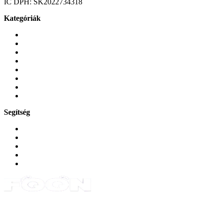
IC DPH:
SK2022734318
Kategóriák
Mobiltelefonok
Tokok és borítók
Üvegek és fóliák
Mobiltelefon-kiegeszitok
Játékok és Gaming
Zene és szórakozás
Okos
Tabletek
Segítség
GYIK a reklamáció kapcsán
Garancia és reklamáció
Általános szerződési feltételek
Bejelentkezés
Rendelések
Powered by Monokaido