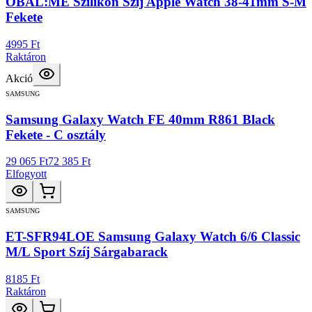
OBAL:ME Szilikon Szíj Apple Watch 38-41mm S-M
Fekete
4995 Ft
Raktáron
Akció
SAMSUNG
Samsung Galaxy Watch FE 40mm R861 Black
Fekete - C osztály
29 065 Ft
72 385 Ft
Elfogyott
SAMSUNG
ET-SFR94LOE Samsung Galaxy Watch 6/6 Classic
M/L Sport Szíj Sárgabarack
8185 Ft
Raktáron