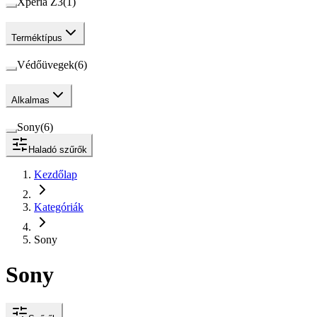
Xperia Z3
(
1
)
Terméktípus
Védőüvegek
(
6
)
Alkalmas
Sony
(
6
)
Haladó szűrők
Kezdőlap
Kategóriák
Sony
Sony