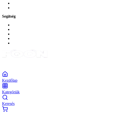
Okos
Tabletek
Segítség
GYIK a reklamáció kapcsán
Garancia és reklamáció
Általános szerződési feltételek
Bejelentkezés
Rendelések
Powered by Monokaido
Kezdőlap
Kategóriák
Keresés