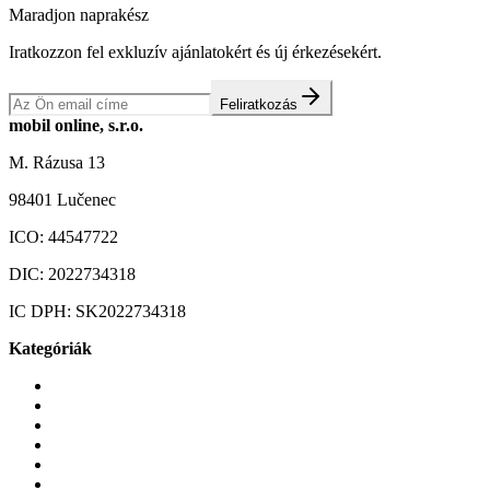
Maradjon naprakész
Iratkozzon fel exkluzív ajánlatokért és új érkezésekért.
Feliratkozás
mobil online, s.r.o.
M. Rázusa 13
98401 Lučenec
ICO:
44547722
DIC:
2022734318
IC DPH:
SK2022734318
Kategóriák
Mobiltelefonok
Tokok és borítók
Üvegek és fóliák
Mobiltelefon-kiegeszitok
Játékok és Gaming
Zene és szórakozás