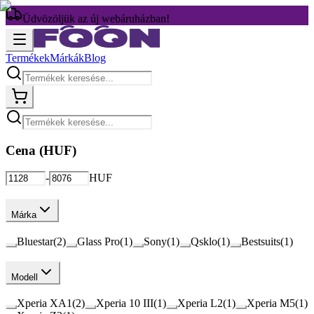
Üdvözöljük az új webáruházban!
Termékek
Márkák
Blog
Cena (
HUF
)
-
HUF
Márka
Bluestar
(
2
)
Glass Pro
(
1
)
Sony
(
1
)
Qsklo
(
1
)
Bestsuits
(
1
)
Modell
Xperia XA1
(
2
)
Xperia 10 III
(
1
)
Xperia L2
(
1
)
Xperia M5
(
1
)