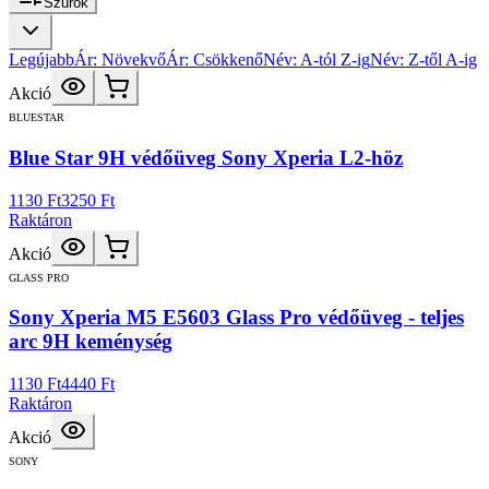
Szűrők
Legújabb
Ár: Növekvő
Ár: Csökkenő
Név: A-tól Z-ig
Név: Z-től A-ig
Akció
BLUESTAR
Blue Star 9H védőüveg Sony Xperia L2-höz
1130 Ft
3250 Ft
Raktáron
Akció
GLASS PRO
Sony Xperia M5 E5603 Glass Pro védőüveg - teljes
arc 9H keménység
1130 Ft
4440 Ft
Raktáron
Akció
SONY