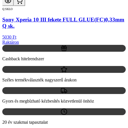
Q SKLO
Sony Xperia 10 III fekete FULL GLUE(FC)0,33mm
Q sk.
5030 Ft
Raktáron
Cashback hitelrendszer
Széles termékválaszték nagyszerű árakon
Gyors és megbízható kézbesítés közvetlenül önhöz
20 év szakmai tapasztalat