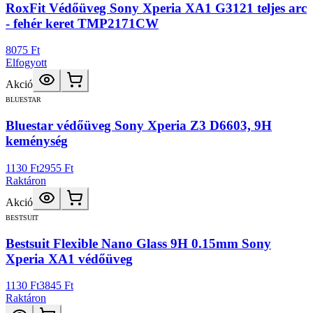
RoxFit Védőüveg Sony Xperia XA1 G3121 teljes arc
- fehér keret TMP2171CW
8075 Ft
Elfogyott
Akció
BLUESTAR
Bluestar védőüveg Sony Xperia Z3 D6603, 9H
keménység
1130 Ft
2955 Ft
Raktáron
Akció
BESTSUIT
Bestsuit Flexible Nano Glass 9H 0.15mm Sony
Xperia XA1 védőüveg
1130 Ft
3845 Ft
Raktáron