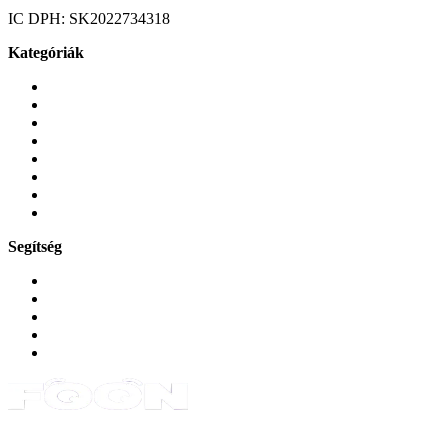
IC DPH:
SK2022734318
Kategóriák
Mobiltelefonok
Tokok és borítók
Üvegek és fóliák
Mobiltelefon-kiegeszitok
Játékok és Gaming
Zene és szórakozás
Okos
Tabletek
Segítség
GYIK a reklamáció kapcsán
Garancia és reklamáció
Általános szerződési feltételek
Bejelentkezés
Rendelések
Powered by Monokaido