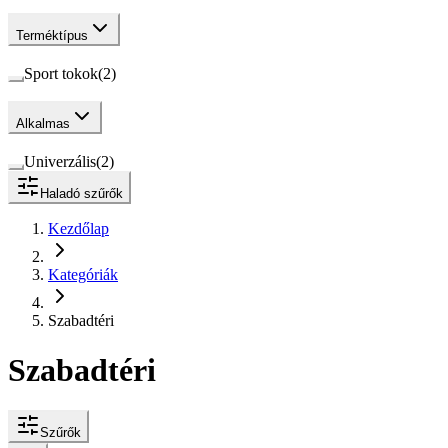
Terméktípus
Sport tokok
(
2
)
Alkalmas
Univerzális
(
2
)
Haladó szűrők
Kezdőlap
Kategóriák
Szabadtéri
Szabadtéri
Szűrők