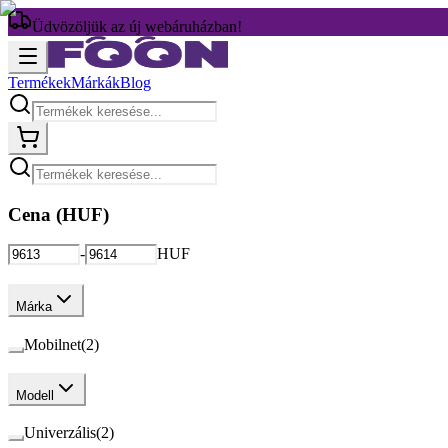
Üdvözöljük az új webáruházban!
Termékek
Márkák
Blog
Cena (
HUF
)
-
HUF
Márka
Mobilnet
(
2
)
Modell
Univerzális
(
2
)