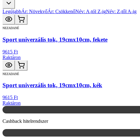
Legújabb
Ár: Növekvő
Ár: Csökkenő
Név: A-tól Z-ig
Név: Z-től A-ig
NEZADANÉ
Sport univerzális tok, 19cmx10cm, fekete
9615 Ft
Raktáron
NEZADANÉ
Sport univerzális tok, 19cmx10cm, kék
9615 Ft
Raktáron
Cashback hitelrendszer