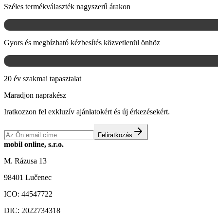
Széles termékválaszték nagyszerű árakon
Gyors és megbízható kézbesítés közvetlenül önhöz
20 év szakmai tapasztalat
Maradjon naprakész
Iratkozzon fel exkluzív ajánlatokért és új érkezésekért.
Feliratkozás
mobil online, s.r.o.
M. Rázusa 13
98401 Lučenec
ICO:
44547722
DIC:
2022734318