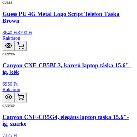
GUESS
Guess PU 4G Metal Logo Script Telefon Táska
Brown
8640 Ft
8790 Ft
Raktáron
CANYON
Canyon CNE-CB5BL3, karcsú laptop táska 15.6"-
ig, kék
6950 Ft
Raktáron
CANYON
Canyon CNE-CB5G4, elegáns laptop táska 15.6"-
ig, szürke
7325 Ft