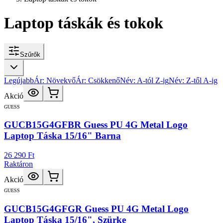
Laptop táskák és tokok
Szűrők
Legújabb
Ár: Növekvő
Ár: Csökkenő
Név: A-tól Z-ig
Név: Z-től A-ig
Akció
GUESS
GUCB15G4GFBR Guess PU 4G Metal Logo
Laptop Táska 15/16" Barna
26 290 Ft
Raktáron
Akció
GUESS
GUCB15G4GFGR Guess PU 4G Metal Logo
Laptop Táska 15/16", Szürke