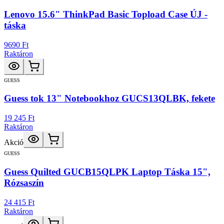
Lenovo 15.6" ThinkPad Basic Topload Case ÚJ -
táska
9690 Ft
Raktáron
GUESS
Guess tok 13" Notebookhoz GUCS13QLBK, fekete
19 245 Ft
Raktáron
Akció
GUESS
Guess Quilted GUCB15QLPK Laptop Táska 15",
Rózsaszín
24 415 Ft
Raktáron