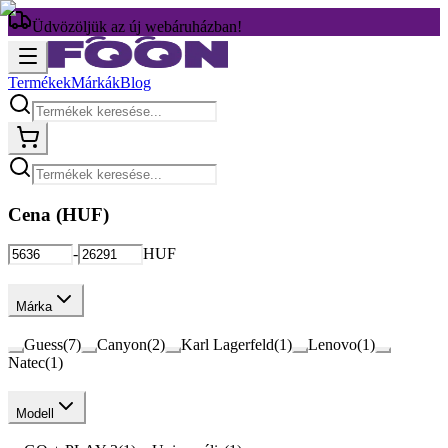
Üdvözöljük az új webáruházban!
Termékek
Márkák
Blog
Cena (
HUF
)
-
HUF
Márka
Guess
(
7
)
Canyon
(
2
)
Karl Lagerfeld
(
1
)
Lenovo
(
1
)
Natec
(
1
)
Modell