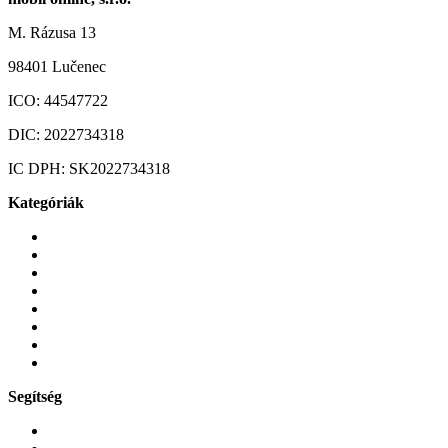
M. Rázusa 13
98401 Lučenec
ICO:
44547722
DIC:
2022734318
IC DPH:
SK2022734318
Kategóriák
Mobiltelefonok
Tokok és borítók
Üvegek és fóliák
Mobiltelefon-kiegeszitok
Játékok és Gaming
Zene és szórakozás
Okos
Tabletek
Segítség
GYIK a reklamáció kapcsán