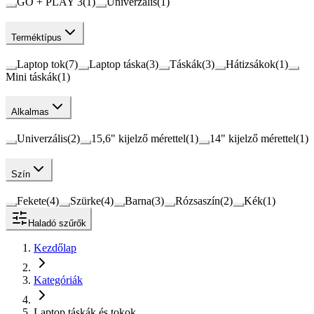
GO + PLAY 3
(
1
)
Univerzális
(
1
)
Terméktípus
Laptop tok
(
7
)
Laptop táska
(
3
)
Táskák
(
3
)
Hátizsákok
(
1
)
Mini táskák
(
1
)
Alkalmas
Univerzális
(
2
)
15,6" kijelző mérettel
(
1
)
14" kijelző mérettel
(
1
)
Szín
Fekete
(
4
)
Szürke
(
4
)
Barna
(
3
)
Rózsaszín
(
2
)
Kék
(
1
)
Haladó szűrők
Kezdőlap
Kategóriák
Laptop táskák és tokok