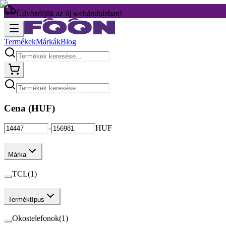
Üdvözöljük az új webáruházban!
Termékek
Márkák
Blog
Cena (
HUF
)
-
HUF
Márka
TCL
(
1
)
Terméktípus
Okostelefonok
(
1
)