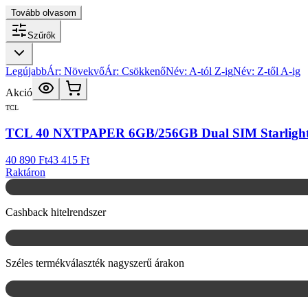
Tovább olvasom
Szűrők
Legújabb
Ár: Növekvő
Ár: Csökkenő
Név: A-tól Z-ig
Név: Z-től A-ig
Akció
TCL
TCL 40 NXTPAPER 6GB/256GB Dual SIM Starlight Bl
40 890 Ft
43 415 Ft
Raktáron
Cashback hitelrendszer
Széles termékválaszték nagyszerű árakon