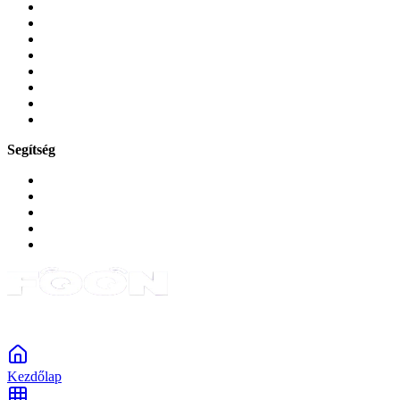
Mobiltelefonok
Tokok és borítók
Üvegek és fóliák
Mobiltelefon-kiegeszitok
Játékok és Gaming
Zene és szórakozás
Okos
Tabletek
Segítség
GYIK a reklamáció kapcsán
Garancia és reklamáció
Általános szerződési feltételek
Bejelentkezés
Rendelések
Powered by Monokaido
Kezdőlap