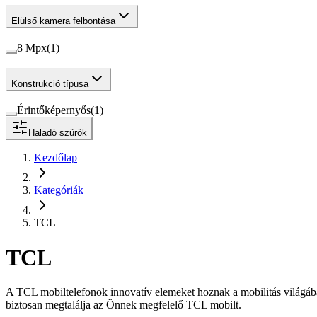
Elülső kamera felbontása
8 Mpx
(
1
)
Konstrukció típusa
Érintőképernyős
(
1
)
Haladó szűrők
Kezdőlap
Kategóriák
TCL
TCL
A TCL mobiltelefonok innovatív elemeket hoznak a mobilitás világába
biztosan megtalálja az Önnek megfelelő TCL mobilt.