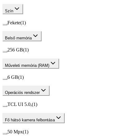
Szín
Fekete
(
1
)
Belső memória
256 GB
(
1
)
Műveleti memória (RAM)
6 GB
(
1
)
Operációs rendszer
TCL UI 5.0,
(
1
)
Fő hátsó kamera felbontása
50 Mpx
(
1
)