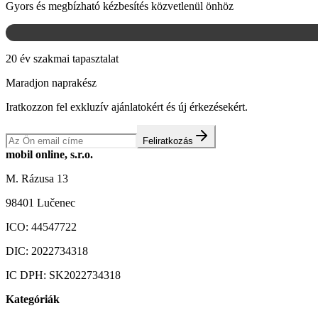
Gyors és megbízható kézbesítés közvetlenül önhöz
20 év szakmai tapasztalat
Maradjon naprakész
Iratkozzon fel exkluzív ajánlatokért és új érkezésekért.
Feliratkozás
mobil online, s.r.o.
M. Rázusa 13
98401 Lučenec
ICO:
44547722
DIC:
2022734318
IC DPH:
SK2022734318
Kategóriák