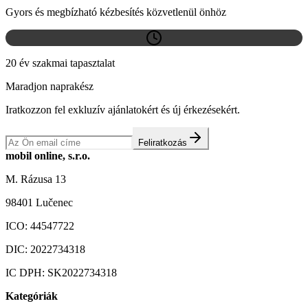
Gyors és megbízható kézbesítés közvetlenül önhöz
20 év szakmai tapasztalat
Maradjon naprakész
Iratkozzon fel exkluzív ajánlatokért és új érkezésekért.
Feliratkozás
mobil online, s.r.o.
M. Rázusa 13
98401 Lučenec
ICO:
44547722
DIC:
2022734318
IC DPH:
SK2022734318
Kategóriák