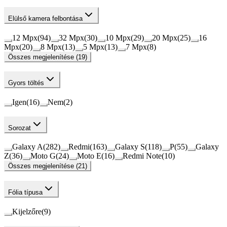
Elülső kamera felbontása
12 Mpx
(
94
)
32 Mpx
(
30
)
10 Mpx
(
29
)
20 Mpx
(
25
)
16
Mpx
(
20
)
8 Mpx
(
13
)
5 Mpx
(
13
)
7 Mpx
(
8
)
Összes megjelenítése (19)
Gyors töltés
Igen
(
16
)
Nem
(
2
)
Sorozat
Galaxy A
(
282
)
Redmi
(
163
)
Galaxy S
(
118
)
P
(
55
)
Galaxy
Z
(
36
)
Moto G
(
24
)
Moto E
(
16
)
Redmi Note
(
10
)
Összes megjelenítése (21)
Fólia típusa
Kijelzőre
(
9
)