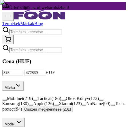
Üdvözöljük az új webáruházban!
Termékek
Márkák
Blog
Cena (
HUF
)
-
HUF
Márka
Mobilnet
(
219
)
Tactical
(
186
)
Okos Könyv
(
172
)
Samsung
(
130
)
Apple
(
126
)
Xiaomi
(
123
)
NoName
(
99
)
Tech-
protect
(
94
)
Összes megjelenítése (201)
Modell