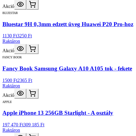
Akció
BLUESTAR
Bluestar 9H 0,3mm edzett üveg Huawei P20 Pro-hoz
1130 Ft
3250 Ft
Raktáron
Akció
FANCY BOOK
Fancy Book Samsung Galaxy A10 A105 tok - fekete
1500 Ft
2365 Ft
Raktáron
Akció
APPLE
Apple iPhone 13 256GB Starlight - A osztály
197 470 Ft
309 185 Ft
Raktáron