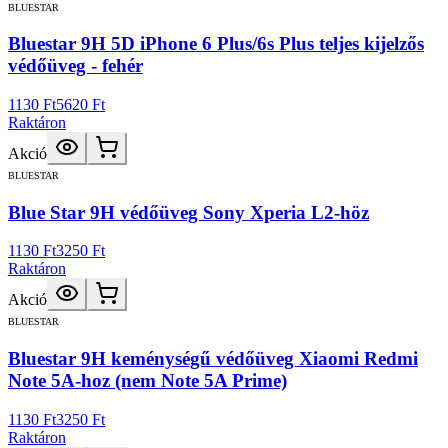
BLUESTAR
Bluestar 9H 5D iPhone 6 Plus/6s Plus teljes kijelzős
védőüveg - fehér
1130 Ft
5620 Ft
Raktáron
Akció
BLUESTAR
Blue Star 9H védőüveg Sony Xperia L2-höz
1130 Ft
3250 Ft
Raktáron
Akció
BLUESTAR
Bluestar 9H keménységű védőüveg Xiaomi Redmi
Note 5A-hoz (nem Note 5A Prime)
1130 Ft
3250 Ft
Raktáron