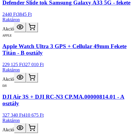
Defender Slide tok Samsung Galaxy A33 5G - fekete
2440 Ft
3845 Ft
Raktáron
Akció
APPLE
Apple Watch Ultra 3 GPS + Cellular 49mm Fekete
Titán - B osztály
229 125 Ft
327 010 Ft
Raktáron
Akció
DJI
DJI Air 3S + DJI RC-N3 CP.MA.00000814.01 - A
osztály
327 340 Ft
410 675 Ft
Raktáron
Akció