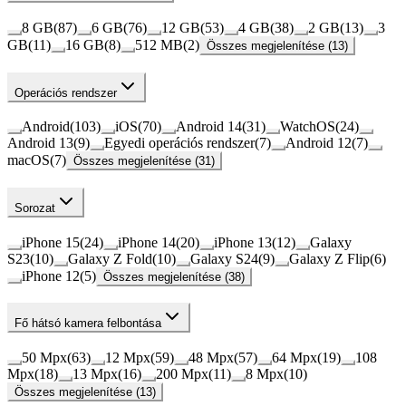
8 GB
(
87
)
6 GB
(
76
)
12 GB
(
53
)
4 GB
(
38
)
2 GB
(
13
)
3
GB
(
11
)
16 GB
(
8
)
512 MB
(
2
)
Összes megjelenítése (13)
Operációs rendszer
Android
(
103
)
iOS
(
70
)
Android 14
(
31
)
WatchOS
(
24
)
Android 13
(
9
)
Egyedi operációs rendszer
(
7
)
Android 12
(
7
)
macOS
(
7
)
Összes megjelenítése (31)
Sorozat
iPhone 15
(
24
)
iPhone 14
(
20
)
iPhone 13
(
12
)
Galaxy
S23
(
10
)
Galaxy Z Fold
(
10
)
Galaxy S24
(
9
)
Galaxy Z Flip
(
6
)
iPhone 12
(
5
)
Összes megjelenítése (38)
Fő hátsó kamera felbontása
50 Mpx
(
63
)
12 Mpx
(
59
)
48 Mpx
(
57
)
64 Mpx
(
19
)
108
Mpx
(
18
)
13 Mpx
(
16
)
200 Mpx
(
11
)
8 Mpx
(
10
)
Összes megjelenítése (13)