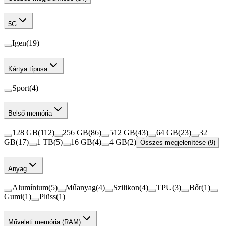
5G
Igen
(
19
)
Kártya típusa
Sport
(
4
)
Belső memória
128 GB
(
112
)
256 GB
(
86
)
512 GB
(
43
)
64 GB
(
23
)
32
GB
(
17
)
1 TB
(
5
)
16 GB
(
4
)
4 GB
(
2
)
Összes megjelenítése (9)
Anyag
Alumínium
(
5
)
Műanyag
(
4
)
Szilikon
(
4
)
TPU
(
3
)
Bőr
(
1
)
Gumi
(
1
)
Plüss
(
1
)
Műveleti memória (RAM)