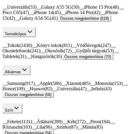
Univerzális
(
53
)
Galaxy A55 5G
(
50
)
iPhone 15 Pro
(
48
)
Poco C65
(
47
)
iPhone 14
(
45
)
iPhone 14 Pro
(
42
)
iPhone
15
(
42
)
Galaxy A54 5G
(
41
)
Összes megjelenítése (618)
Terméktípus
Tokok
(
1430
)
Könyv tokok
(
811
)
Védőüvegek
(
247
)
Okostelefonok
(
241
)
Okosórák
(
72
)
Gyűjtői tárgyak
(
53
)
Tabletek
(
31
)
Hangszórók
(
30
)
Összes megjelenítése (70)
Alkalmas
Samsung
(
917
)
Apple
(
586
)
Xiaomi
(
485
)
Motorola
(
153
)
Honor
(
109
)
Huawei
(
82
)
Univerzális
(
47
)
Infinix
(
43
)
Összes megjelenítése (58)
Szín
Fekete
(
1131
)
Átlátszó
(
289
)
Kék
(
272
)
Piros
(
194
)
Rózsaszín
(
103
)
Lila
(
96
)
Szürke
(
87
)
Mintás
(
85
)
Összes megjelenítése (54)