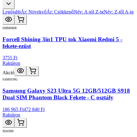
Legújabb
Ár: Növekvő
Ár: Csökkenő
Név: A-tól Z-ig
Név: Z-től A-ig
SHIMMER
Forcell Shining 3in1 TPU tok Xiaomi Redmi 5 -
fekete-ezüst
3755 Ft
Raktáron
Akció
SAMSUNG
Samsung Galaxy S23 Ultra 5G 12GB/512GB S918
Dual SIM Phantom Black Fekete - C osztály
186 965 Ft
472 840 Ft
Raktáron
XIAOMI