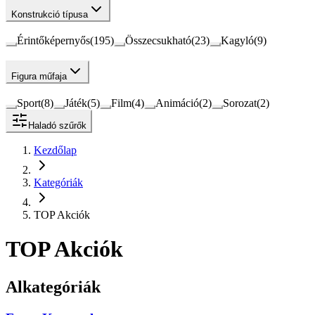
Konstrukció típusa
Érintőképernyős
(
195
)
Összecsukható
(
23
)
Kagyló
(
9
)
Figura műfaja
Sport
(
8
)
Játék
(
5
)
Film
(
4
)
Animáció
(
2
)
Sorozat
(
2
)
Haladó szűrők
Kezdőlap
Kategóriák
TOP Akciók
TOP Akciók
Alkategóriák