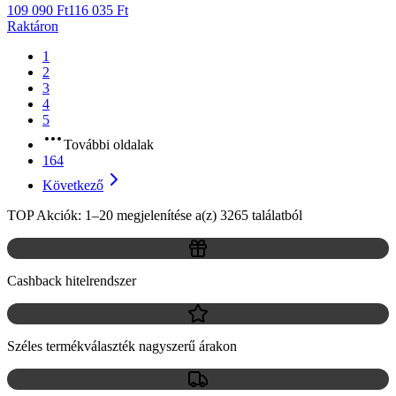
109 090 Ft
116 035 Ft
Raktáron
1
2
3
4
5
További oldalak
164
Következő
TOP Akciók: 1–20 megjelenítése a(z) 3265 találatból
Cashback hitelrendszer
Széles termékválaszték nagyszerű árakon