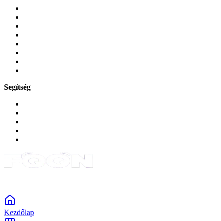
Mobiltelefonok
Tokok és borítók
Üvegek és fóliák
Mobiltelefon-kiegeszitok
Játékok és Gaming
Zene és szórakozás
Okos
Tabletek
Segítség
GYIK a reklamáció kapcsán
Garancia és reklamáció
Általános szerződési feltételek
Bejelentkezés
Rendelések
Powered by Monokaido
Kezdőlap