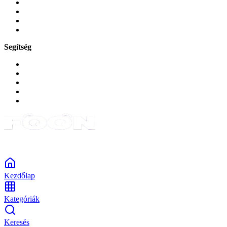
Játékok és Gaming
Zene és szórakozás
Okos
Tabletek
Segítség
GYIK a reklamáció kapcsán
Garancia és reklamáció
Általános szerződési feltételek
Bejelentkezés
Rendelések
Powered by Monokaido
Kezdőlap
Kategóriák
Keresés