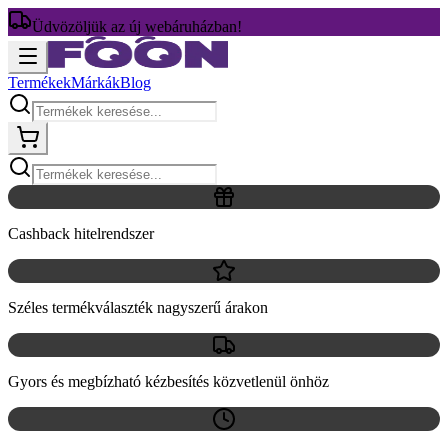
Üdvözöljük az új webáruházban!
Termékek
Márkák
Blog
Cashback hitelrendszer
Széles termékválaszték nagyszerű árakon
Gyors és megbízható kézbesítés közvetlenül önhöz