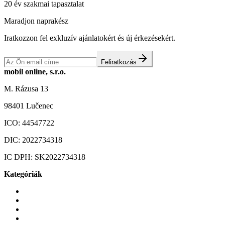
20 év szakmai tapasztalat
Maradjon naprakész
Iratkozzon fel exkluzív ajánlatokért és új érkezésekért.
Feliratkozás
mobil online, s.r.o.
M. Rázusa 13
98401 Lučenec
ICO:
44547722
DIC:
2022734318
IC DPH:
SK2022734318
Kategóriák
Mobiltelefonok
Tokok és borítók
Üvegek és fóliák
Mobiltelefon-kiegeszitok