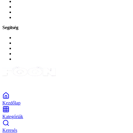
Játékok és Gaming
Zene és szórakozás
Okos
Tabletek
Segítség
GYIK a reklamáció kapcsán
Garancia és reklamáció
Általános szerződési feltételek
Bejelentkezés
Rendelések
Powered by Monokaido
Kezdőlap
Kategóriák
Keresés