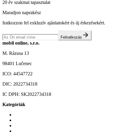
20 év szakmai tapasztalat
Maradjon naprakész
Iratkozzon fel exkluzív ajánlatokért és új érkezésekért.
Feliratkozás
mobil online, s.r.o.
M. Rázusa 13
98401 Lučenec
ICO:
44547722
DIC:
2022734318
IC DPH:
SK2022734318
Kategóriák
Mobiltelefonok
Tokok és borítók
Üvegek és fóliák
Mobiltelefon-kiegeszitok