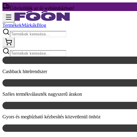
Üdvözöljük az új webáruházban!
Termékek
Márkák
Blog
Cashback hitelrendszer
Széles termékválaszték nagyszerű árakon
Gyors és megbízható kézbesítés közvetlenül önhöz