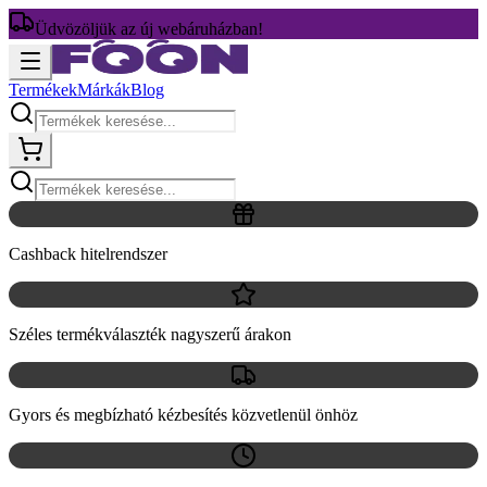
Üdvözöljük az új webáruházban!
Termékek
Márkák
Blog
Cashback hitelrendszer
Széles termékválaszték nagyszerű árakon
Gyors és megbízható kézbesítés közvetlenül önhöz