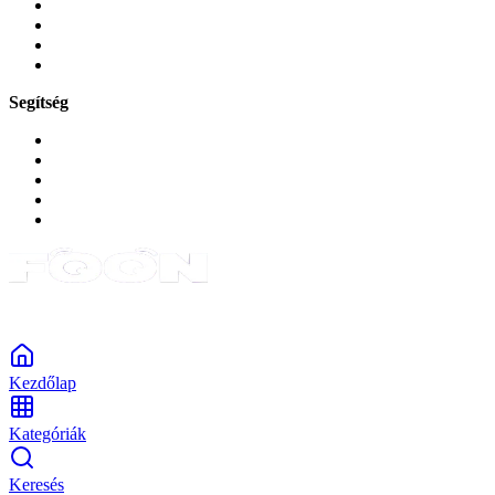
Játékok és Gaming
Zene és szórakozás
Okos
Tabletek
Segítség
GYIK a reklamáció kapcsán
Garancia és reklamáció
Általános szerződési feltételek
Bejelentkezés
Rendelések
Powered by Monokaido
Kezdőlap
Kategóriák
Keresés