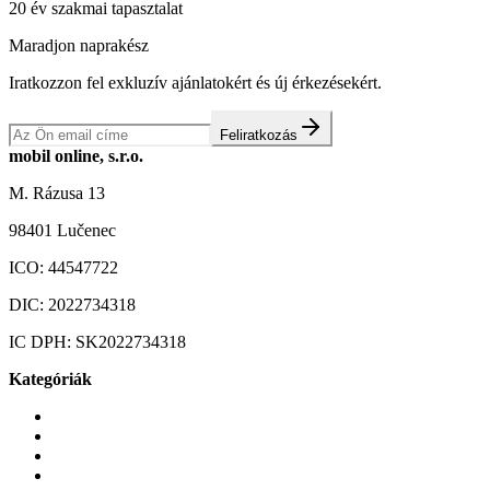
20 év szakmai tapasztalat
Maradjon naprakész
Iratkozzon fel exkluzív ajánlatokért és új érkezésekért.
Feliratkozás
mobil online, s.r.o.
M. Rázusa 13
98401 Lučenec
ICO:
44547722
DIC:
2022734318
IC DPH:
SK2022734318
Kategóriák
Mobiltelefonok
Tokok és borítók
Üvegek és fóliák
Mobiltelefon-kiegeszitok