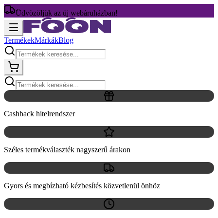
Üdvözöljük az új webáruházban!
Termékek
Márkák
Blog
Cashback hitelrendszer
Széles termékválaszték nagyszerű árakon
Gyors és megbízható kézbesítés közvetlenül önhöz