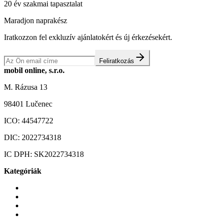
20 év szakmai tapasztalat
Maradjon naprakész
Iratkozzon fel exkluzív ajánlatokért és új érkezésekért.
Feliratkozás
mobil online, s.r.o.
M. Rázusa 13
98401 Lučenec
ICO:
44547722
DIC:
2022734318
IC DPH:
SK2022734318
Kategóriák
Mobiltelefonok
Tokok és borítók
Üvegek és fóliák
Mobiltelefon-kiegeszitok