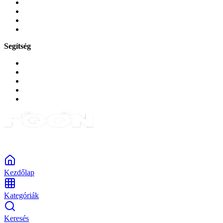
Játékok és Gaming
Zene és szórakozás
Okos
Tabletek
Segítség
GYIK a reklamáció kapcsán
Garancia és reklamáció
Általános szerződési feltételek
Bejelentkezés
Rendelések
Powered by Monokaido
Kezdőlap
Kategóriák
Keresés