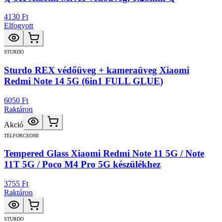
4130 Ft
Elfogyott
STURDO
Sturdo REX védőüveg + kameraüveg Xiaomi
Redmi Note 14 5G (6in1 FULL GLUE)
6050 Ft
Raktáron
Akció
TELFORCEONE
Tempered Glass Xiaomi Redmi Note 11 5G / Note
11T 5G / Poco M4 Pro 5G készülékhez
3755 Ft
Raktáron
STURDO