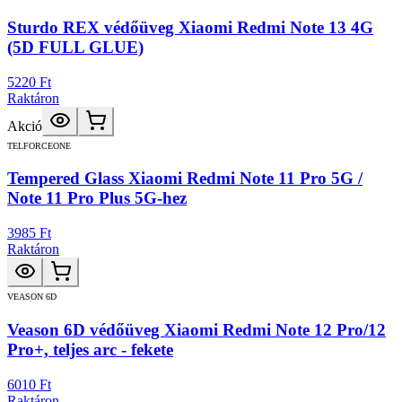
Sturdo REX védőüveg Xiaomi Redmi Note 13 4G
(5D FULL GLUE)
5220 Ft
Raktáron
Akció
TELFORCEONE
Tempered Glass Xiaomi Redmi Note 11 Pro 5G /
Note 11 Pro Plus 5G-hez
3985 Ft
Raktáron
VEASON 6D
Veason 6D védőüveg Xiaomi Redmi Note 12 Pro/12
Pro+, teljes arc - fekete
6010 Ft
Raktáron