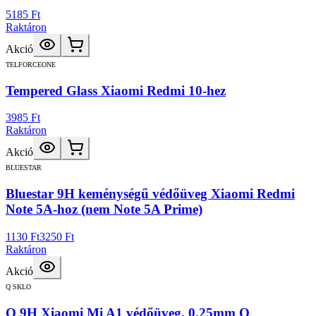
5185 Ft
Raktáron
Akció
TELFORCEONE
Tempered Glass Xiaomi Redmi 10-hez
3985 Ft
Raktáron
Akció
BLUESTAR
Bluestar 9H keménységű védőüveg Xiaomi Redmi
Note 5A-hoz (nem Note 5A Prime)
1130 Ft
3250 Ft
Raktáron
Akció
Q SKLO
Q 9H Xiaomi Mi A1 védőüveg, 0.25mm Q