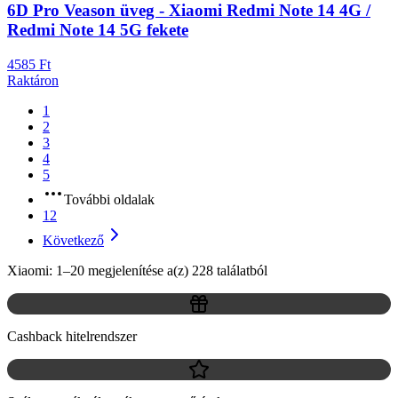
6D Pro Veason üveg - Xiaomi Redmi Note 14 4G /
Redmi Note 14 5G fekete
4585 Ft
Raktáron
1
2
3
4
5
További oldalak
12
Következő
Xiaomi: 1–20 megjelenítése a(z) 228 találatból
Cashback hitelrendszer