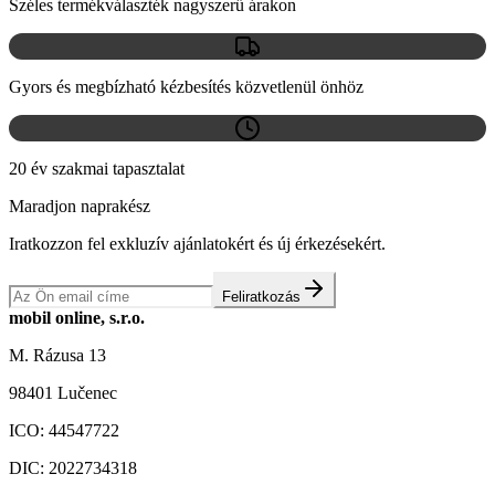
Széles termékválaszték nagyszerű árakon
Gyors és megbízható kézbesítés közvetlenül önhöz
20 év szakmai tapasztalat
Maradjon naprakész
Iratkozzon fel exkluzív ajánlatokért és új érkezésekért.
Feliratkozás
mobil online, s.r.o.
M. Rázusa 13
98401 Lučenec
ICO:
44547722
DIC:
2022734318