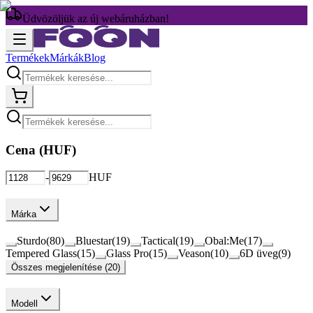
Üdvözöljük az új webáruházban!
Termékek
Márkák
Blog
Cena (
HUF
)
-
HUF
Márka
Sturdo
(
80
)
Bluestar
(
19
)
Tactical
(
19
)
Obal:Me
(
17
)
Tempered Glass
(
15
)
Glass Pro
(
15
)
Veason
(
10
)
6D üveg
(
9
)
Összes megjelenítése (20)
Modell