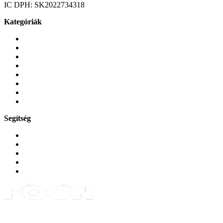
IC DPH:
SK2022734318
Kategóriák
Mobiltelefonok
Tokok és borítók
Üvegek és fóliák
Mobiltelefon-kiegeszitok
Játékok és Gaming
Zene és szórakozás
Okos
Tabletek
Segítség
GYIK a reklamáció kapcsán
Garancia és reklamáció
Általános szerződési feltételek
Bejelentkezés
Rendelések
Powered by Monokaido