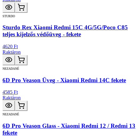
STURDO
Sturdo Rex Xiaomi Redmi 15C 4G/5G/Poco C85
teljes kijelzős védőüveg - fekete
4620 Ft
Raktáron
NEZADANÉ
6D Pro Veason Üveg - Xiaomi Redmi 14C fekete
4585 Ft
Raktáron
NEZADANÉ
6D Pro Veason Glass - Xiaomi Redmi 12 / Redmi 13
fekete