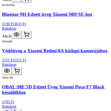
BLUESTAR
Bluestar 9H Edzett üveg Xiaomi Mi9 SE-hez
1130 Ft
3635 Ft
Raktáron
Akció
NONAME
Védőüveg a Xiaomi Redmi 8A hátlapi kamerájához
1155 Ft
1515 Ft
Raktáron
OBAL:ME
OBAL:ME 5D Edzett Üveg Xiaomi Poco F7 Black
készülékhez
3795 Ft
Raktáron