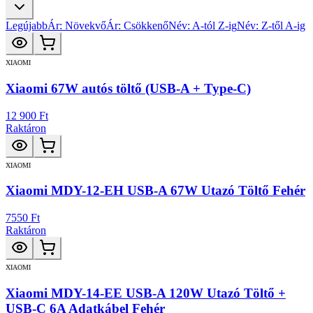
Legújabb
Ár: Növekvő
Ár: Csökkenő
Név: A-tól Z-ig
Név: Z-től A-ig
XIAOMI
Xiaomi 67W autós töltő (USB-A + Type-C)
12 900 Ft
Raktáron
XIAOMI
Xiaomi MDY-12-EH USB-A 67W Utazó Töltő Fehér
7550 Ft
Raktáron
XIAOMI
Xiaomi MDY-14-EE USB-A 120W Utazó Töltő +
USB-C 6A Adatkábel Fehér