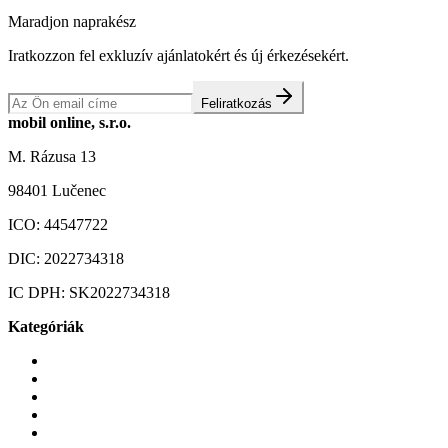
Maradjon naprakész
Iratkozzon fel exkluzív ajánlatokért és új érkezésekért.
Feliratkozás
mobil online, s.r.o.
M. Rázusa 13
98401 Lučenec
ICO:
44547722
DIC:
2022734318
IC DPH:
SK2022734318
Kategóriák
Mobiltelefonok
Tokok és borítók
Üvegek és fóliák
Mobiltelefon-kiegeszitok
Játékok és Gaming