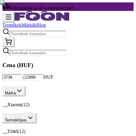
Üdvözöljük az új webáruházban!
Termékek
Márkák
Blog
Cena (
HUF
)
-
HUF
Márka
Xiaomi
(
12
)
Terméktípus
Töltő
(
12
)