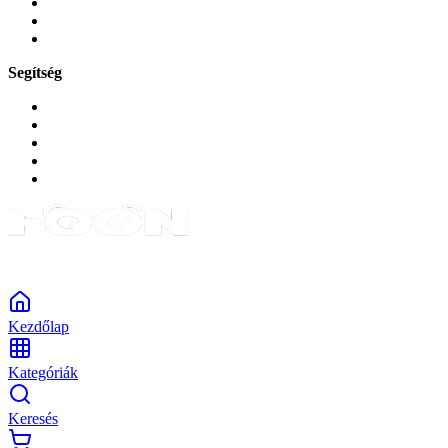
Zene és szórakozás
Okos
Tabletek
Segítség
GYIK a reklamáció kapcsán
Garancia és reklamáció
Általános szerződési feltételek
Bejelentkezés
Rendelések
Powered by Monokaido
Kezdőlap
Kategóriák
Keresés