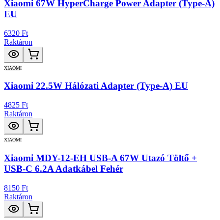
Xiaomi 67W HyperCharge Power Adapter (Type-A)
EU
6320 Ft
Raktáron
XIAOMI
Xiaomi 22.5W Hálózati Adapter (Type-A) EU
4825 Ft
Raktáron
XIAOMI
Xiaomi MDY-12-EH USB-A 67W Utazó Töltő +
USB-C 6.2A Adatkábel Fehér
8150 Ft
Raktáron